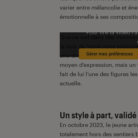
varier entre mélancolie et én
émotionnelle à ses compositi
Pour lire la vidéo l’
Que ce soit dans des morceaux
la voix de Yamê reste toujour
Gérer mes préférences
une dimension supplémentaire
moyen d’expression, mais un v
fait de lui l’une des figures 
actuelle.
Un style à part, valid
En octobre 2023, le jeune artis
totalement hors des sentiers b