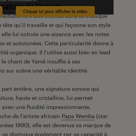
nature de l’artiste
Cliquer ici pour afficher la vidéo
mmédiatement aux oreilles dans la musique
tête qu’il travaille et qui façonne son style
, elle lui octroie une aisance avec les notes
es et autotunées. Cette particularité donne à
té organique. Il l’utilise aussi bien en lead
le chant de Yamê insuffle à ses
s sur scène une véritable identité
 part entière, une signature sonore qui
ture, haute et cristalline, lui permet
 avec une fluidité impressionnante.
he de l’artiste africain
Papa Wemba
(star
nnées 1990), elle est devenue sa marque de
r se distingue également par sa capacité à