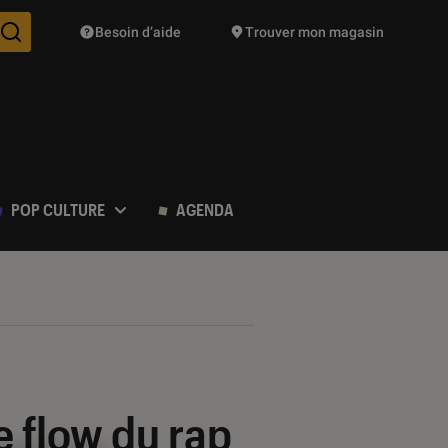
Besoin d’aide
Trouver mon magasin
Des suggestions de produits vont vous être proposées pendant vo
POP CULTURE
AGENDA
e flow du rap