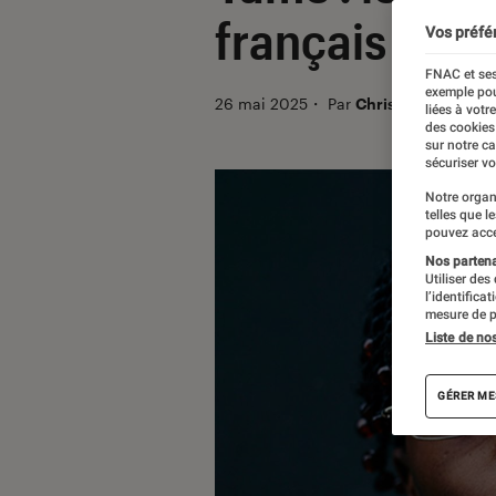
français
Vos préfé
FNAC et ses
exemple pou
26 mai 2025
・
Par
Christophe Augro
liées à votr
des cookies
sur notre c
sécuriser vo
Notre organ
telles que l
pouvez acce
Nos partenai
Utiliser des
l’identifica
mesure de p
Liste de no
GÉRER ME