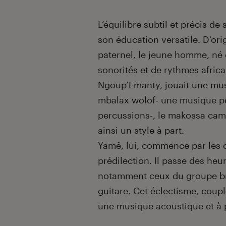
Introduction
L’équilibre subtil et précis d
son éducation versatile. D’o
paternel, le jeune homme,
né 
sonorités et de rythmes afric
Ngoup’Emanty, jouait une mus
mbalax wolof-
une musique p
percussions-, le makossa cam
ainsi un style à part.
Yamê, lui, commence par les c
prédilection. Il passe des heur
notamment ceux du groupe b
guitare. Cet éclectisme, coup
une musique acoustique et à pr