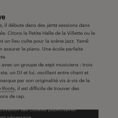
ve
ve, il débute dans des
jams
sessions dans
le. Citons la Petite Halle de la Villette ou le
t un lieu culte pour la scène jazz. Yamê
n assurer le piano. Une école parfaite
te.
ra avec un groupe de sept musiciens : trois
ste, un DJ et lui, oscillant entre chant et
arque par son originalité vis-à-vis de la
 Roots
, il est difficile de trouver des
ions de rap.
activation des cookies publicitaires
est nécessaire.