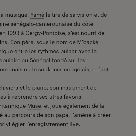
e sa musique,
Yamê
le tire de sa vision et de
rigine sénégalo-camerounaise du côté
en 1993 à Cergy-Pontoise
, s’est nourri de
ains. Son père, sous le nom
de M’backé
ique entre les rythmes pulaar avec le
opulaire au Sénégal
fondé sur les
erounais ou le soukouss congolais, créant
laviers et le piano, son instrument de
es à reprendre ses titres favoris,
ritannique
Muse
, et joue également de la
lé au parcours de son papa, l’amène à créer
ivilégier l’enregistrement live.