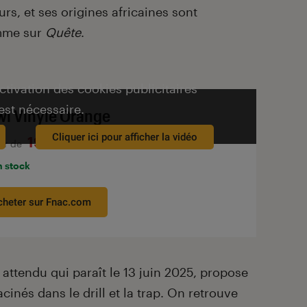
rs, et ses origines africaines sont
omme sur
Quête
.
activation des cookies publicitaires
est nécessaire.
wi Vinyle Orange
Cliquer ici pour afficher la vidéo
19,99€
tir de
n stock
cheter sur Fnac.com
 attendu qui paraît le 13 juin 2025, propose
acinés dans le drill et la trap. On retrouve