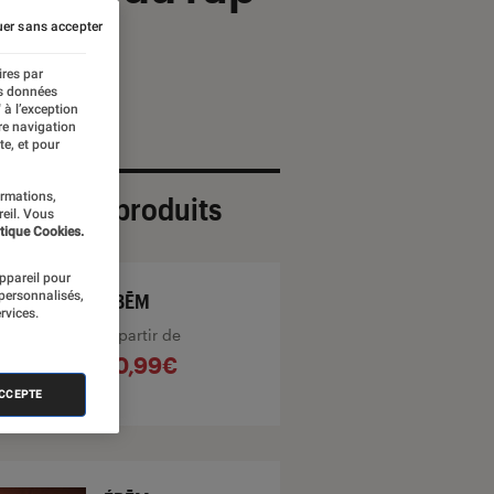
er sans accepter
ires par
es données
 à l’exception
re navigation
te, et pour
ormations,
ection de produits
reil. Vous
tique Cookies.
appareil pour
 personnalisés,
ÉBĒM
rvices.
À partir de
10,99€
ACCEPTE