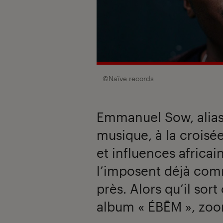
©Naïve records
Emmanuel Sow, alias 
musique, à la croisé
et influences africai
l’imposent déjà comm
près. Alors qu’il sor
album « ÉBĒM », zo