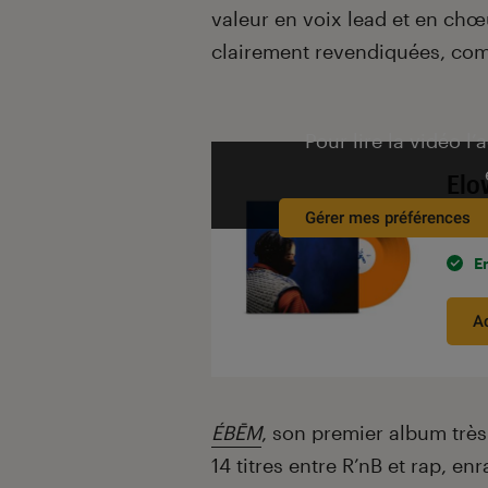
valeur en voix lead et en chœu
clairement revendiquées, c
Pour lire la vidéo l’
Elo
Gérer mes préférences
À par
E
A
ÉBĒM
, son premier album très
14 titres entre R’nB et rap, enr