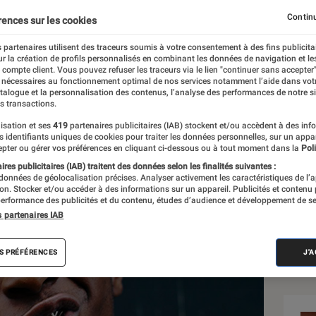
Continu
rences sur les cookies
 partenaires utilisent des traceurs soumis à votre consentement à des fins publicita
r la création de profils personnalisés en combinant les données de navigation et l
s
e compte client. Vous pouvez refuser les traceurs via le lien "continuer sans accepter"
 nécessaires au fonctionnement optimal de nos services notamment l’aide dans vot
atalogue et la personnalisation des contenus, l’analyse des performances de notre si
s transactions.
isation et ses
419
partenaires publicitaires (IAB) stockent et/ou accèdent à des inf
Sél
es identifiants uniques de cookies pour traiter les données personnelles, sur un appa
pter ou gérer vos préférences en cliquant ci-dessous ou à tout moment dans la
Poli
res publicitaires (IAB) traitent des données selon les finalités suivantes :
 données de géolocalisation précises. Analyser activement les caractéristiques de l’
tion. Stocker et/ou accéder à des informations sur un appareil. Publicités et contenu
erformance des publicités et du contenu, études d’audience et développement de se
s partenaires IAB
S PRÉFÉRENCES
J'