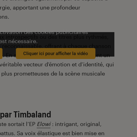
ergie, apportant une profondeur
ons.
activation des cookies publicitaires
 introspectifs ou des titres plus rythmés,
est nécessaire.
s reconnaissable, offrant à chaque chanson
Cliquer ici pour afficher la vidéo
. En somme, elle n’est pas uniquement un
éritable vecteur d’émotion et d’identité, qui
les plus prometteuses de la scène musicale
é par Timbaland
te sortait l’EP
Elowi
: intrigant, original,
attus. Sa voix élastique est bien mise en