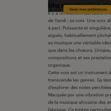
Une voix atypique, sig
Gérer mes préférences
Il y a un élément qui saute i
de Yamê : sa voix. Une voix de 
à part. Puissante et singulière
aiguës, habituellement pitché
sa musique une véritable identi
que dans les chœurs. Unique, 
compositions et ses prestation
organique.
Cette voix est un instrument à
transcende les genres. Sa tessi
d’explorer des notes perchées
Marquée par une vibration proc
de la musique africaine des a
fabrique. Ce timbre particulie