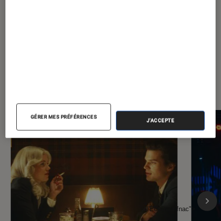
frontières
À la une de
VOIR TOUT
l'Éclaireur FNAC
GÉRER MES PRÉFÉRENCES
J'ACCEPTE
l'Éclaireur fnac">