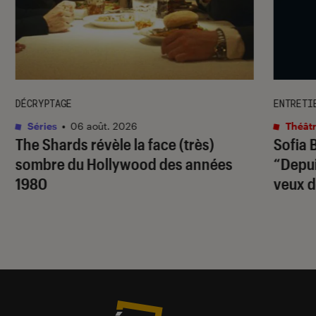
DÉCRYPTAGE
ENTRETI
Séries
•
06 août. 2026
Théâtr
The Shards
révèle la face (très)
Sofia 
sombre du Hollywood des années
“Depuis
1980
veux d