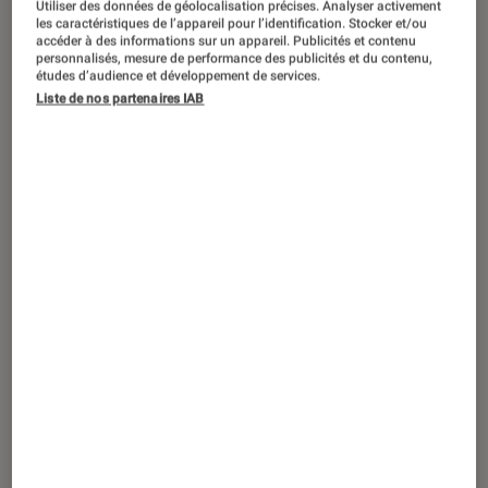
Utiliser des données de géolocalisation précises. Analyser activement
DÉCRYPTAGE
les caractéristiques de l’appareil pour l’identification. Stocker et/ou
accéder à des informations sur un appareil. Publicités et contenu
Musique
•
05 août. 2026
personnalisés, mesure de performance des publicités et du contenu,
Steve Lacy : « Oh Yeah? », le nouvel
études d’audience et développement de services.
Liste de nos partenaires IAB
album mélancolique d’un artiste sans
frontières