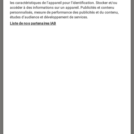
ARTICLE
les caractéristiques de l’appareil pour l’identification. Stocker et/ou
accéder à des informations sur un appareil. Publicités et contenu
personnalisés, mesure de performance des publicités et du contenu,
Musique
•
11 juil. 2022
études d’audience et développement de services.
Mabel nous dit « bienvenue au club ! »
Liste de nos partenaires IAB