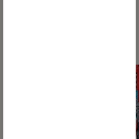
1
2
3
4
5
6
Les plus lus dans RnB