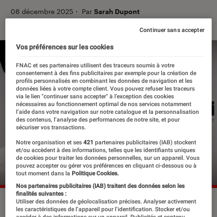
08 décembre 2025
・
Par
Sarah Dupont
Continuer sans accepter
Vos préférences sur les cookies
FNAC et ses partenaires utilisent des traceurs soumis à votre
consentement à des fins publicitaires par exemple pour la création de
profils personnalisés en combinant les données de navigation et les
données liées à votre compte client. Vous pouvez refuser les traceurs
via le lien "continuer sans accepter" à l’exception des cookies
nécessaires au fonctionnement optimal de nos services notamment
l’aide dans votre navigation sur notre catalogue et la personnalisation
des contenus, l’analyse des performances de notre site, et pour
sécuriser vos transactions.
Notre organisation et ses
421
partenaires publicitaires (IAB) stockent
et/ou accèdent à des informations, telles que les identifiants uniques
de cookies pour traiter les données personnelles, sur un appareil. Vous
pouvez accepter ou gérer vos préférences en cliquant ci-dessous ou à
tout moment dans la
Politique Cookies.
Nos partenaires publicitaires (IAB) traitent des données selon les
finalités suivantes :
RnBoi est une étoile montante de la R&B francophone,
Utiliser des données de géolocalisation précises. Analyser activement
les caractéristiques de l’appareil pour l’identification. Stocker et/ou
soutenu par Aya Nakamura.
©RnBoi