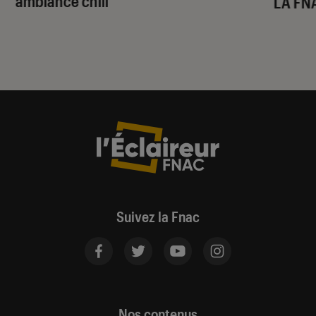
ambiance chill
LA FN
Suivez la Fnac
Nos contenus