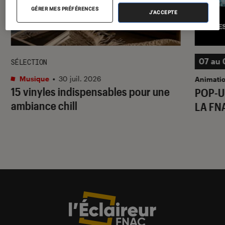
GÉRER MES PRÉFÉRENCES
J'ACCEPTE
07 au 
SÉLECTION
Musique
•
30 juil. 2026
Animati
15 vinyles indispensables pour une
POP-U
ambiance chill
LA FN