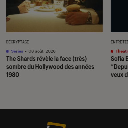
DÉCRYPTAGE
ENTRETI
Séries
•
06 août. 2026
Théâtr
The Shards
révèle la face (très)
Sofia 
sombre du Hollywood des années
“Depuis
1980
veux d