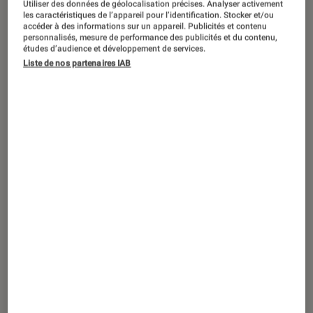
Utiliser des données de géolocalisation précises. Analyser activement
SÉLECTION
les caractéristiques de l’appareil pour l’identification. Stocker et/ou
accéder à des informations sur un appareil. Publicités et contenu
Musique
•
13 fév. 2026
personnalisés, mesure de performance des publicités et du contenu,
Groove en vue : les meilleurs albums
études d’audience et développement de services.
Liste de nos partenaires IAB
soul et funk de ce début 2026