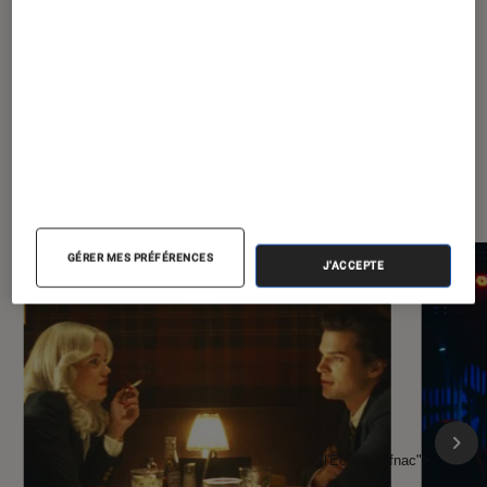
À la une de
VOIR TOUT
l'Éclaireur FNAC
GÉRER MES PRÉFÉRENCES
J'ACCEPTE
l'Éclaireur fnac">