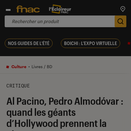
Trouv
De
NOS GUIDES DE L'ÉTÉ
BOICHI : L'EXPO VIRTUELLE
Culture
Livres / BD
CRITIQUE
Al Pacino, Pedro Almodóvar :
quand les géants
d’Hollywood prennent la