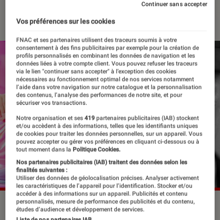
Continuer sans accepter
18 juillet 2023
・
Par
Edouard Lebigre
Vos préférences sur les cookies
FNAC et ses partenaires utilisent des traceurs soumis à votre
consentement à des fins publicitaires par exemple pour la création de
profils personnalisés en combinant les données de navigation et les
données liées à votre compte client. Vous pouvez refuser les traceurs
via le lien "continuer sans accepter" à l’exception des cookies
nécessaires au fonctionnement optimal de nos services notamment
l’aide dans votre navigation sur notre catalogue et la personnalisation
des contenus, l’analyse des performances de notre site, et pour
sécuriser vos transactions.
Notre organisation et ses
419
partenaires publicitaires (IAB) stockent
et/ou accèdent à des informations, telles que les identifiants uniques
de cookies pour traiter les données personnelles, sur un appareil. Vous
pouvez accepter ou gérer vos préférences en cliquant ci-dessous ou à
tout moment dans la
Politique Cookies.
Nos partenaires publicitaires (IAB) traitent des données selon les
finalités suivantes :
Utiliser des données de géolocalisation précises. Analyser activement
les caractéristiques de l’appareil pour l’identification. Stocker et/ou
accéder à des informations sur un appareil. Publicités et contenu
personnalisés, mesure de performance des publicités et du contenu,
Le phénomène "Barbie vs Oppenheimer" est viral depuis
études d’audience et développement de services.
l'annonce de la sortie commune en avril 2022.
©Warner
Liste de nos partenaires IAB