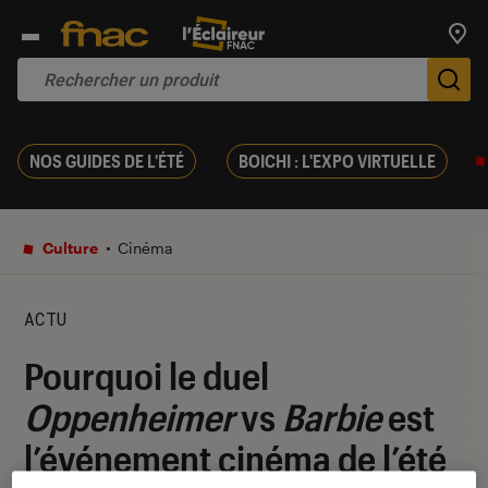
Trouv
De
NOS GUIDES DE L'ÉTÉ
BOICHI : L'EXPO VIRTUELLE
Culture
Cinéma
ACTU
Pourquoi le duel
Oppenheimer
vs
Barbie
est
l’événement cinéma de l’été