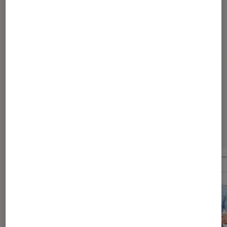
Pour aller plus loin
Barbie
Christopher Nolan
Cinéma américain
Dernièrement dans Actu Cinéma