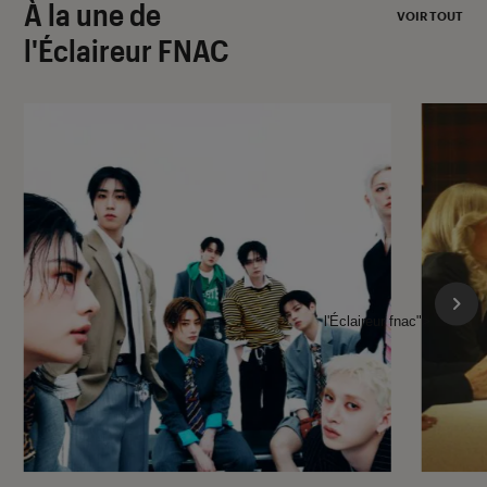
À la une de
VOIR TOUT
l'Éclaireur FNAC
l'Éclaireur fnac">