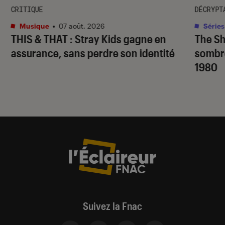
CRITIQUE
DÉCRYPT
Musique
•
07 août. 2026
Séries
THIS & THAT
: Stray Kids gagne en
The S
assurance, sans perdre son identité
sombr
1980
Suivez la Fnac