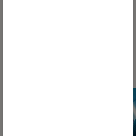
1
...
110
...
205
206
207
208
209
...
220
225
235
260
310
410
610
1010
...
1048
Les plus lus dans Pop Culture