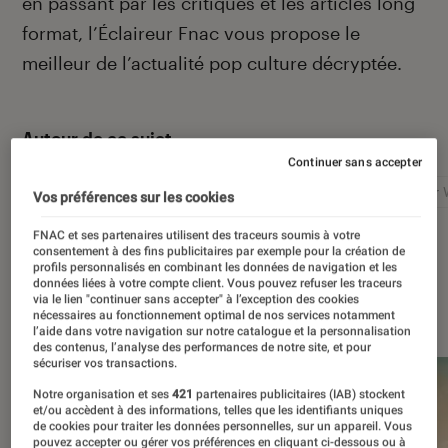
en passant par les critiques et les articles long
format, l’Éclaireur Fnac vous propose le
meilleur de l’actualité pop culture décryptée.
Autour de ce sujet
Continuer sans accepter
Netflix
Marvel
Nintendo
Disney+
Star 
Vos préférences sur les cookies
FNAC et ses partenaires utilisent des traceurs soumis à votre
consentement à des fins publicitaires par exemple pour la création de
profils personnalisés en combinant les données de navigation et les
données liées à votre compte client. Vous pouvez refuser les traceurs
via le lien "continuer sans accepter" à l’exception des cookies
À la une
nécessaires au fonctionnement optimal de nos services notamment
l’aide dans votre navigation sur notre catalogue et la personnalisation
des contenus, l’analyse des performances de notre site, et pour
sécuriser vos transactions.
Notre organisation et ses
421
partenaires publicitaires (IAB) stockent
et/ou accèdent à des informations, telles que les identifiants uniques
de cookies pour traiter les données personnelles, sur un appareil. Vous
pouvez accepter ou gérer vos préférences en cliquant ci-dessous ou à