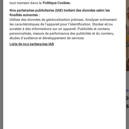
tout moment dans la
Politique Cookies.
Nos partenaires publicitaires (IAB) traitent des données selon les
finalités suivantes :
Utiliser des données de géolocalisation précises. Analyser activement
les caractéristiques de l’appareil pour l’identification. Stocker et/ou
accéder à des informations sur un appareil. Publicités et contenu
personnalisés, mesure de performance des publicités et du contenu,
études d’audience et développement de services.
Liste de nos partenaires IAB
SÉLECTION
ACTU
Séries
•
22 avr. 2026
Séries
Les 100 meilleures séries de tous les
Eupho
temps : le classement ultime
Levins