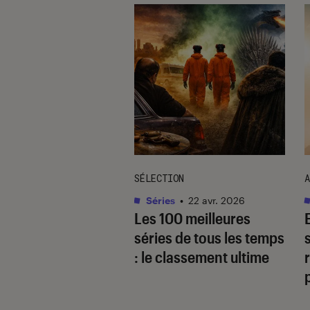
TAGE
SÉLECTION
A
as
•
17 août. 2025
Séries
•
22 avr. 2026
 quoi
Les 100 meilleures
gaverse, ce type
séries de tous les temps
cit ultra-populaire
: le classement ultime
r
le yaoï ?