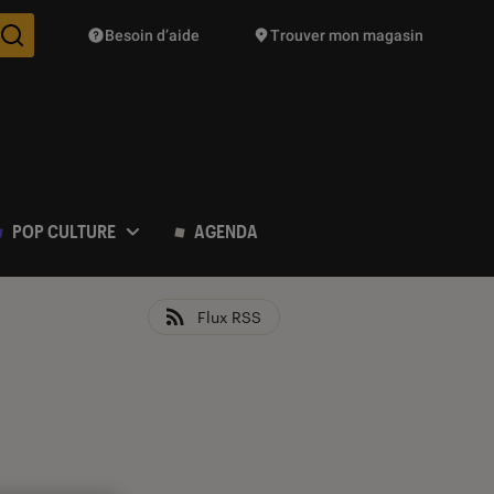
Besoin d’aide
Trouver mon magasin
Des suggestions de produits vont vous être proposées pendant vo
POP CULTURE
AGENDA
Flux RSS