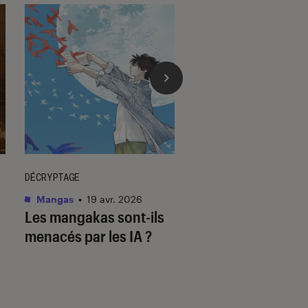
DÉCRYPTAGE
DÉCRYPTAGE
Mangas
•
19 avr. 2026
Mangas
•
23 juil. 202
Les mangakas sont-ils
Assiste-t-on à la f
menacés par les IA ?
mangas ?