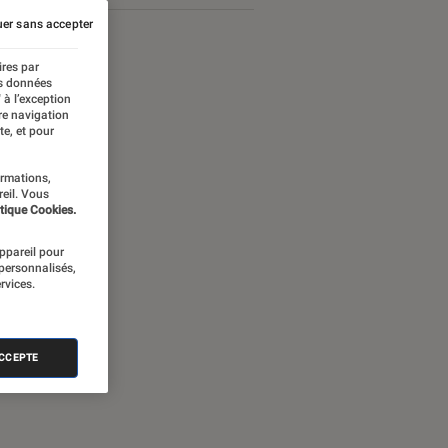
er sans accepter
ires par
es données
 à l’exception
re navigation
te, et pour
ormations,
reil. Vous
tique Cookies.
appareil pour
 personnalisés,
rvices.
ames Bond
ACCEPTE