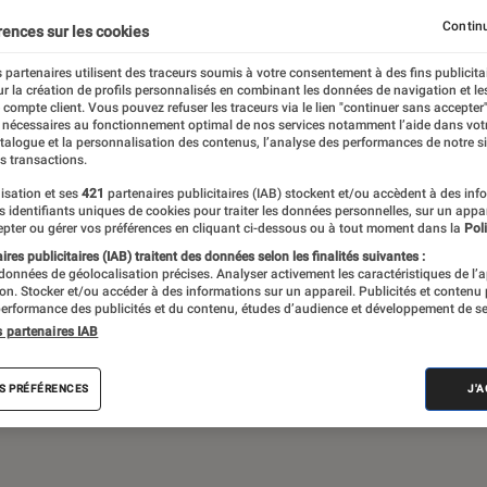
Continu
rences sur les cookies
 partenaires utilisent des traceurs soumis à votre consentement à des fins publicita
de société, jeux vidéos… Du suivi de
r la création de profils personnalisés en combinant les données de navigation et l
assant par les critiques et les articles long
e compte client. Vous pouvez refuser les traceurs via le lien "continuer sans accepter"
 nécessaires au fonctionnement optimal de nos services notamment l’aide dans vot
propose le meilleur de l’actualité pop culture
atalogue et la personnalisation des contenus, l’analyse des performances de notre si
s transactions.
isation et ses
421
partenaires publicitaires (IAB) stockent et/ou accèdent à des inf
es identifiants uniques de cookies pour traiter les données personnelles, sur un appa
pter ou gérer vos préférences en cliquant ci-dessous ou à tout moment dans la
Poli
res publicitaires (IAB) traitent des données selon les finalités suivantes :
 données de géolocalisation précises. Analyser activement les caractéristiques de l’
tion. Stocker et/ou accéder à des informations sur un appareil. Publicités et contenu
erformance des publicités et du contenu, études d’audience et développement de se
Disney+
Star Wars
Apple TV+
LEGO
J
s partenaires IAB
S PRÉFÉRENCES
J'