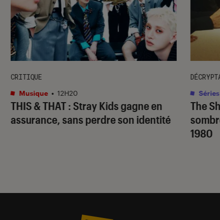
CRITIQUE
DÉCRYPT
Musique
•
12H20
Séries
THIS & THAT
: Stray Kids gagne en
The S
assurance, sans perdre son identité
sombr
1980