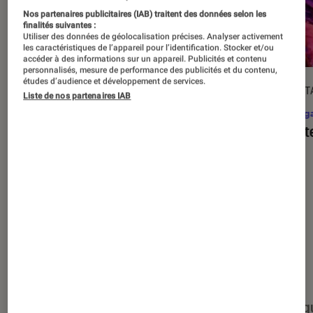
Nos partenaires publicitaires (IAB) traitent des données selon les
finalités suivantes :
Utiliser des données de géolocalisation précises. Analyser activement
les caractéristiques de l’appareil pour l’identification. Stocker et/ou
accéder à des informations sur un appareil. Publicités et contenu
personnalisés, mesure de performance des publicités et du contenu,
études d’audience et développement de services.
DÉCRYPTAGE
DÉCRYPT
Liste de nos partenaires IAB
Mangas
•
17 août. 2025
Mang
C’est quoi l’omegaverse, ce type de
Assist
récit ultra-populaire dans le yaoï ?
Nos derniers contenus
Tout
Articles
Événéments
Sélections et g