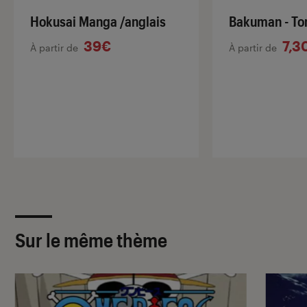
Hokusai Manga /anglais
Bakuman - To
39€
7,3
À partir de
À partir de
Sur le même thème