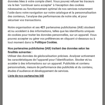
données liées à votre compte client. Vous pouvez refuser les traceurs
du genre à aujourd’hui, en passant par
via le lien "continuer sans accepter" à l’exception des cookies
nécessaires au fonctionnement optimal de nos services notamment
ses différentes incarnations. Curieux,
l’aide dans votre navigation sur notre catalogue et la personnalisation
des contenus, l’analyse des performances de notre site, et pour
connaisseurs ou amateurs, ces 10
sécuriser vos transactions.
questions-réponses sont faites pour
Notre organisation et ses
421
partenaires publicitaires (IAB) stockent
et/ou accèdent à des informations, telles que les identifiants uniques
vous !
de cookies pour traiter les données personnelles, sur un appareil. Vous
pouvez accepter ou gérer vos préférences en cliquant ci-dessous ou à
tout moment dans la
Politique Cookies.
Nos partenaires publicitaires (IAB) traitent des données selon les
1. Comment est né le manga ?
finalités suivantes :
Utiliser des données de géolocalisation précises. Analyser activement
Le terme «
manga
» signifie littéralement «
les caractéristiques de l’appareil pour l’identification. Stocker et/ou
accéder à des informations sur un appareil. Publicités et contenu
image dérisoire » ou « dessin non abouti ».
personnalisés, mesure de performance des publicités et du contenu,
études d’audience et développement de services.
Composé de deux kanji (signes de l’écriture
Liste de nos partenaires IAB
japonaise),
man
veut dire « sans but », «
divertissement » et « exagération » tandis que
ga
désigne une représentation graphique.
Si nous remontons aux origines du manga, le