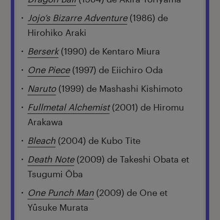
Jojo’s Bizarre Adventure
(1986) de
Hirohiko Araki
Berserk
(1990) de Kentaro Miura
One Piece
(1997) de Eiichiro Oda
Naruto
(1999) de Mashashi Kishimoto
Fullmetal Alchemist
(2001) de Hiromu
Arakawa
Bleach
(2004) de Kubo Tite
Death Note
(2009) de Takeshi Obata et
Tsugumi Ōba
One Punch Man
(2009) de One et
Yûsuke Murata