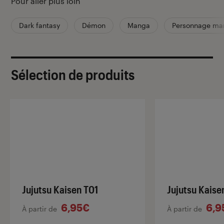
Pour aller plus loin
Dark fantasy
Démon
Manga
Personnage ma
Sélection de produits
Jujutsu Kaisen T01
Jujutsu Kaise
6,95€
6,9
À partir de
À partir de