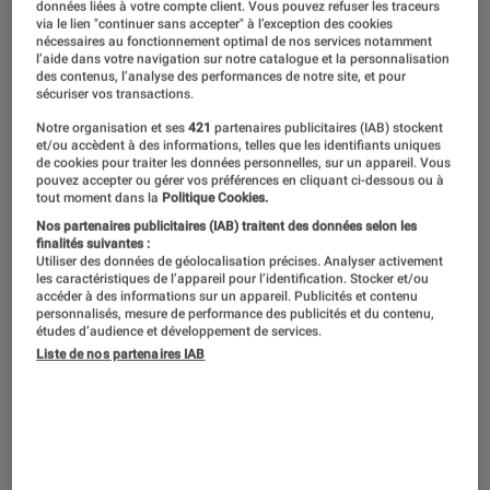
données liées à votre compte client. Vous pouvez refuser les traceurs
succès auprès des fans de shōnen et
via le lien "continuer sans accepter" à l’exception des cookies
nécessaires au fonctionnement optimal de nos services notamment
de dark fantasy sanglante. Publié en
l’aide dans votre navigation sur notre catalogue et la personnalisation
des contenus, l’analyse des performances de notre site, et pour
France depuis 2020, il fait fureur et
sécuriser vos transactions.
trouve son public dans le monde
Notre organisation et ses
421
partenaires publicitaires (IAB) stockent
et/ou accèdent à des informations, telles que les identifiants uniques
entier grâce à des personnages
de cookies pour traiter les données personnelles, sur un appareil. Vous
pouvez accepter ou gérer vos préférences en cliquant ci-dessous ou à
atypiques, courageux et frôlant la
tout moment dans la
Politique Cookies.
mort à longueur de journée. Intéressé
Nos partenaires publicitaires (IAB) traitent des données selon les
finalités suivantes :
? Alors venez les découvrir sans plus
Utiliser des données de géolocalisation précises. Analyser activement
les caractéristiques de l’appareil pour l’identification. Stocker et/ou
tarder !
accéder à des informations sur un appareil. Publicités et contenu
personnalisés, mesure de performance des publicités et du contenu,
études d’audience et développement de services.
Liste de nos partenaires IAB
Des héros au cœur d’une guerre
avec les fléaux
Jujutsu Kaisen
est un shōnen qui aborde
plusieurs sujets tels que la magie, le combat, le