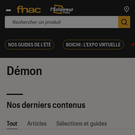
Trouv
De
NOS GUIDES DE L'ÉTÉ
BOICHI : L'EXPO VIRTUELLE
Démon
Nos derniers contenus
Tout
Articles
Sélections et guides