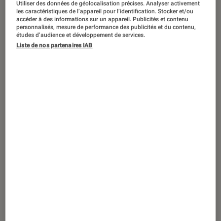
Utiliser des données de géolocalisation précises. Analyser activement
CRITIQUE
les caractéristiques de l’appareil pour l’identification. Stocker et/ou
accéder à des informations sur un appareil. Publicités et contenu
Mangas
•
23 juin 2025
personnalisés, mesure de performance des publicités et du contenu,
Les lueurs de l’outre-monde
: un récit
études d’audience et développement de services.
complet plaisant et plus profond qu’il
Liste de nos partenaires IAB
n’y paraît