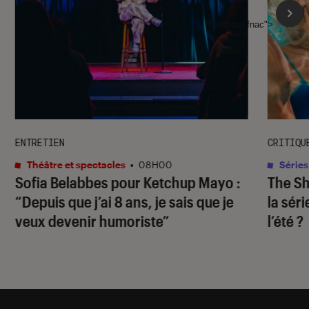
l'Éclaireur fnac">
ENTRETIEN
CRITIQU
Théâtre et spectacles
•
08H00
Séries
Sofia Belabbes pour
Ketchup Mayo
:
The S
“Depuis que j’ai 8 ans, je sais que je
la sér
veux devenir humoriste”
l’été ?