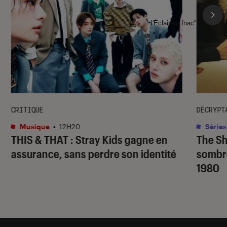
l'Éclaireur fnac">
CRITIQUE
DÉCRYPT
Musique
•
12H20
Séries
THIS & THAT
: Stray Kids gagne en
The S
assurance, sans perdre son identité
sombr
1980