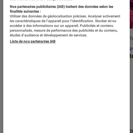
Nos partenaires publicitaires (IAB) traitent des données selon les
finalités suivantes :
Utiliser des données de géolocalisation précises. Analyser activement
les caractéristiques de l’appareil pour l’identification. Stocker et/ou
accéder à des informations sur un appareil. Publicités et contenu
personnalisés, mesure de performance des publicités et du contenu,
études d’audience et développement de services.
DÉCRYPTAGE
DÉCRYPT
Liste de nos partenaires IAB
Mangas
•
17 août. 2025
Mang
C’est quoi l’omegaverse, ce type de
Assist
récit ultra-populaire dans le yaoï ?
Nos derniers contenus
Tout
Articles
Événéments
Sélections et g