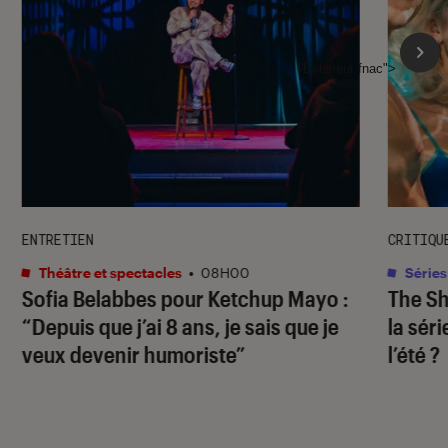
l'Éclaireur fnac">
ENTRETIEN
CRITIQU
Théâtre et spectacles
•
08H00
Séries
Sofia Belabbes pour
Ketchup Mayo
:
The S
“Depuis que j’ai 8 ans, je sais que je
la sér
veux devenir humoriste”
l’été ?