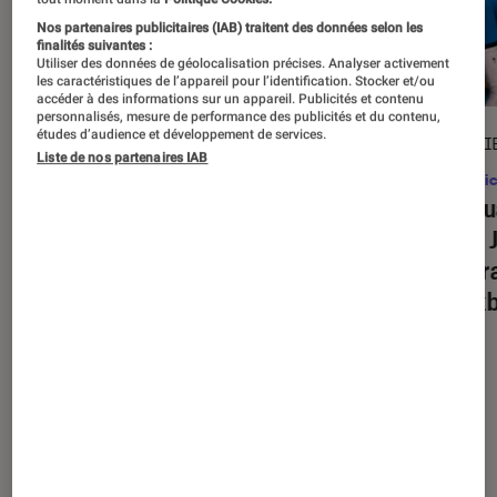
Nos partenaires publicitaires (IAB) traitent des données selon les
finalités suivantes :
Utiliser des données de géolocalisation précises. Analyser activement
les caractéristiques de l’appareil pour l’identification. Stocker et/ou
accéder à des informations sur un appareil. Publicités et contenu
personnalisés, mesure de performance des publicités et du contenu,
études d’audience et développement de services.
CRITIQUE
ENTRETI
Liste de nos partenaires IAB
Comics
•
22 juil. 2025
Comic
Les quatre fantastiques : premiers
Les qu
pas
, ou la renaissance (presque)
pas
– 
maîtrisée de Marvel
Bachra
blockb
Nos derniers contenus