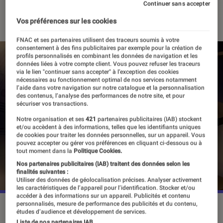
Continuer sans accepter
05 septembre 2023
・
Par
Vincent Oms
Vos préférences sur les cookies
FNAC et ses partenaires utilisent des traceurs soumis à votre
consentement à des fins publicitaires par exemple pour la création de
profils personnalisés en combinant les données de navigation et les
données liées à votre compte client. Vous pouvez refuser les traceurs
via le lien "continuer sans accepter" à l’exception des cookies
nécessaires au fonctionnement optimal de nos services notamment
l’aide dans votre navigation sur notre catalogue et la personnalisation
des contenus, l’analyse des performances de notre site, et pour
sécuriser vos transactions.
Notre organisation et ses
421
partenaires publicitaires (IAB) stockent
et/ou accèdent à des informations, telles que les identifiants uniques
de cookies pour traiter les données personnelles, sur un appareil. Vous
pouvez accepter ou gérer vos préférences en cliquant ci-dessous ou à
tout moment dans la
Politique Cookies.
Nos partenaires publicitaires (IAB) traitent des données selon les
finalités suivantes :
Utiliser des données de géolocalisation précises. Analyser activement
les caractéristiques de l’appareil pour l’identification. Stocker et/ou
accéder à des informations sur un appareil. Publicités et contenu
personnalisés, mesure de performance des publicités et du contenu,
"Loki" saison 2 entamera sa diffusion sur Disney+ le 6 octobre
études d’audience et développement de services.
prochain.
©Disney+
Liste de nos partenaires IAB