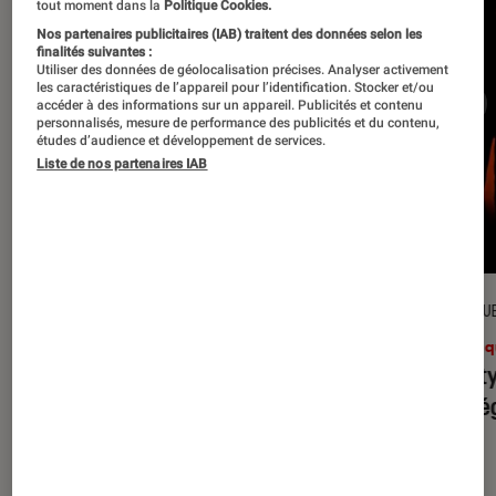
tout moment dans la
Politique Cookies.
Nos partenaires publicitaires (IAB) traitent des données selon les
finalités suivantes :
Utiliser des données de géolocalisation précises. Analyser activement
les caractéristiques de l’appareil pour l’identification. Stocker et/ou
accéder à des informations sur un appareil. Publicités et contenu
personnalisés, mesure de performance des publicités et du contenu,
études d’audience et développement de services.
Liste de nos partenaires IAB
CRITIQUE
CRITIQU
Musique
•
31 juil. 2026
Musiq
Petal
: l’album le plus sombre
Realit
d’Ariana Grande ?
leur l