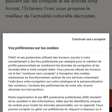
passant par les critiques et les articles long
format, l’Éclaireur Fnac vous propose le
meilleur de l’actualité culturelle décryptée.
Autour de ce sujet
Continuer sans accepter
Littérature
Film
Roman
Album
Concer
Vos préférences sur les cookies
FNAC et ses partenaires utilisent des traceurs soumis à votre
consentement à des fins publicitaires par exemple pour la création de
profils personnalisés en combinant les données de navigation et les
données liées à votre compte client. Vous pouvez refuser les traceurs
via le lien "continuer sans accepter" à l’exception des cookies
À la une
nécessaires au fonctionnement optimal de nos services notamment
l’aide dans votre navigation sur notre catalogue et la personnalisation
des contenus, l’analyse des performances de notre site, et pour
sécuriser vos transactions.
Notre organisation et ses
421
partenaires publicitaires (IAB) stockent
et/ou accèdent à des informations, telles que les identifiants uniques
de cookies pour traiter les données personnelles, sur un appareil. Vous
pouvez accepter ou gérer vos préférences en cliquant ci-dessous ou à