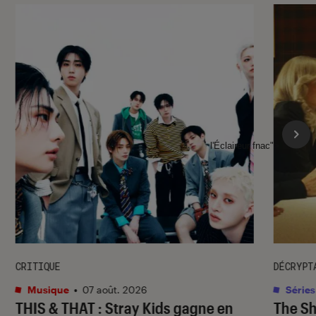
l'Éclaireur fnac">
CRITIQUE
DÉCRYPT
Musique
•
07 août. 2026
Séries
THIS & THAT
: Stray Kids gagne en
The S