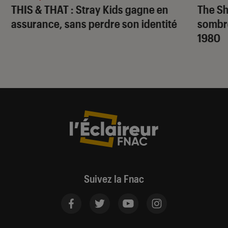
THIS & THAT
: Stray Kids gagne en
The S
assurance, sans perdre son identité
sombr
1980
Suivez la Fnac