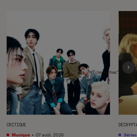
l'Éclaireur fnac">
CRITIQUE
DÉCRYPT
Musique
•
07 août. 2026
Séries