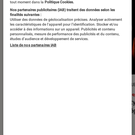
tout moment dans la
Politique Cookies.
Nos partenaires publicitaires (IAB) traitent des données selon les
finalités suivantes :
Utiliser des données de géolocalisation précises. Analyser activement
les caractéristiques de l’appareil pour l’identification. Stocker et/ou
accéder à des informations sur un appareil. Publicités et contenu
personnalisés, mesure de performance des publicités et du contenu,
études d’audience et développement de services.
Liste de nos partenaires IAB
CRITIQUE
CRITIQU
Musique
•
31 juil. 2026
Musiq
Petal
: l’album le plus sombre
Realit
d’Ariana Grande ?
leur l