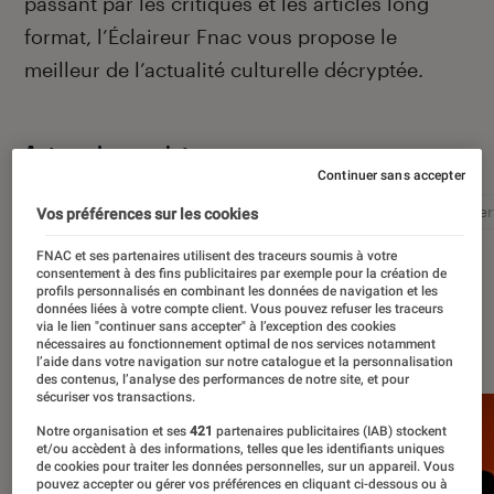
passant par les critiques et les articles long
format, l’Éclaireur Fnac vous propose le
meilleur de l’actualité culturelle décryptée.
Autour de ce sujet
Continuer sans accepter
Littérature
Film
Roman
Album
Concer
Vos préférences sur les cookies
FNAC et ses partenaires utilisent des traceurs soumis à votre
consentement à des fins publicitaires par exemple pour la création de
profils personnalisés en combinant les données de navigation et les
données liées à votre compte client. Vous pouvez refuser les traceurs
via le lien "continuer sans accepter" à l’exception des cookies
À la une
nécessaires au fonctionnement optimal de nos services notamment
l’aide dans votre navigation sur notre catalogue et la personnalisation
des contenus, l’analyse des performances de notre site, et pour
sécuriser vos transactions.
Notre organisation et ses
421
partenaires publicitaires (IAB) stockent
et/ou accèdent à des informations, telles que les identifiants uniques
de cookies pour traiter les données personnelles, sur un appareil. Vous
pouvez accepter ou gérer vos préférences en cliquant ci-dessous ou à