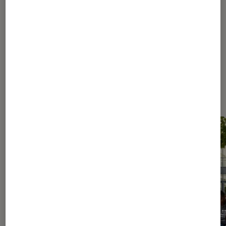
730
1130
...
1379
Les plus lus dans Culture