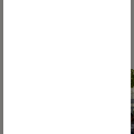
570
970
...
1379
Les plus lus dans Culture