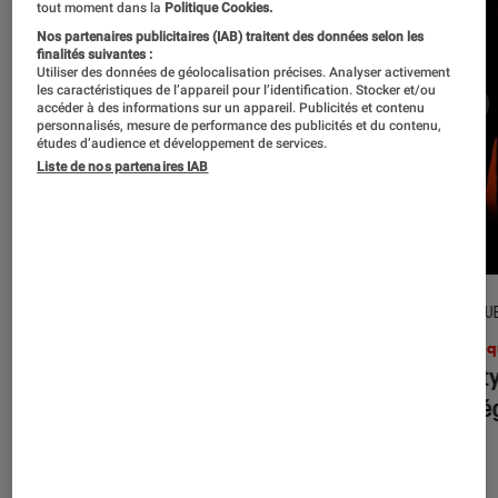
tout moment dans la
Politique Cookies.
Nos partenaires publicitaires (IAB) traitent des données selon les
finalités suivantes :
Utiliser des données de géolocalisation précises. Analyser activement
les caractéristiques de l’appareil pour l’identification. Stocker et/ou
accéder à des informations sur un appareil. Publicités et contenu
personnalisés, mesure de performance des publicités et du contenu,
études d’audience et développement de services.
Liste de nos partenaires IAB
CRITIQUE
CRITIQU
Musique
•
31 juil. 2026
Musiq
Petal
: l’album le plus sombre
Realit
d’Ariana Grande ?
leur l