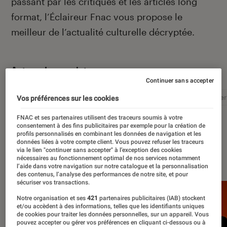
passant par les critiques et les articles long
format, l’Éclaireur Fnac vous propose le
meilleur de l’actualité culturelle décryptée.
Autour de ce sujet
Continuer sans accepter
Littérature
Film
Roman
Album
Concer
Vos préférences sur les cookies
FNAC et ses partenaires utilisent des traceurs soumis à votre
consentement à des fins publicitaires par exemple pour la création de
profils personnalisés en combinant les données de navigation et les
données liées à votre compte client. Vous pouvez refuser les traceurs
via le lien "continuer sans accepter" à l’exception des cookies
À la une
nécessaires au fonctionnement optimal de nos services notamment
l’aide dans votre navigation sur notre catalogue et la personnalisation
des contenus, l’analyse des performances de notre site, et pour
sécuriser vos transactions.
Notre organisation et ses
421
partenaires publicitaires (IAB) stockent
et/ou accèdent à des informations, telles que les identifiants uniques
de cookies pour traiter les données personnelles, sur un appareil. Vous
pouvez accepter ou gérer vos préférences en cliquant ci-dessous ou à