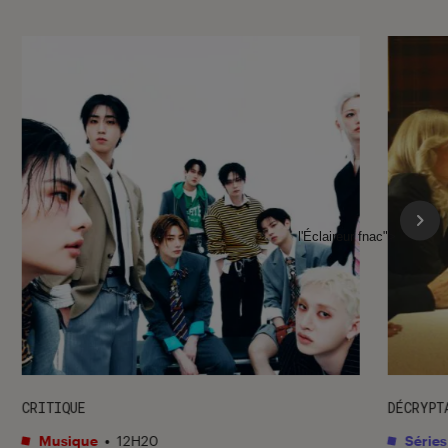
l'Éclaireur fnac">
CRITIQUE
DÉCRYPT
Musique
•
12H20
Séries