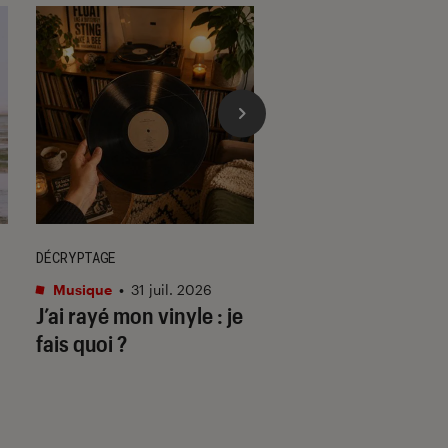
DÉCRYPTAGE
ACTU
Musique
•
31 juil. 2026
Cinéma
•
29 juil. 202
J’ai rayé mon vinyle : je
Les matins mervei
fais quoi ?
deuil & disco