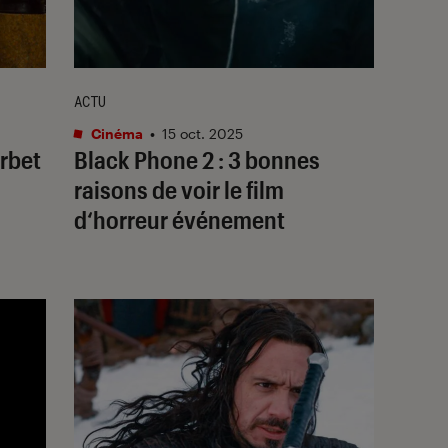
ACTU
Cinéma
•
15 oct. 2025
urbet
Black Phone 2
: 3 bonnes
raisons de voir le film
d‘horreur événement