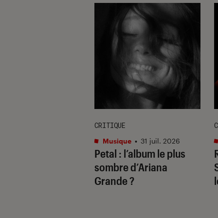
E
CRITIQUE
C
re et spectacles
•
Musique
•
31 juil. 2026
Petal
: l’album le plus
 2026
il ne fallait pas
sombre d’Ariana
uer à Avignon
Grande ?