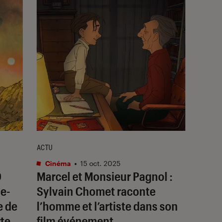
ACTU
Cinéma
•
15 oct. 2025
D
Marcel et Monsieur Pagnol
:
ce-
Sylvain Chomet raconte
e de
l’homme et l’artiste dans son
te,
film événement