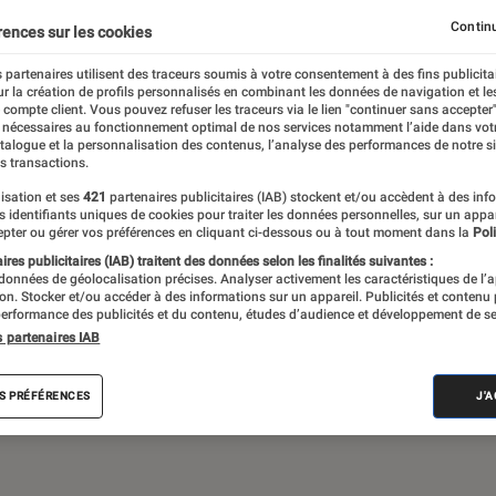
Continu
rences sur les cookies
 partenaires utilisent des traceurs soumis à votre consentement à des fins publicita
 théâtre, expos… Du suivi de l’actualité aux
r la création de profils personnalisés en combinant les données de navigation et l
ritiques et les articles long format,
e compte client. Vous pouvez refuser les traceurs via le lien "continuer sans accepter"
 nécessaires au fonctionnement optimal de nos services notamment l’aide dans vot
e meilleur de l’actualité culturelle
atalogue et la personnalisation des contenus, l’analyse des performances de notre si
s transactions.
isation et ses
421
partenaires publicitaires (IAB) stockent et/ou accèdent à des inf
es identifiants uniques de cookies pour traiter les données personnelles, sur un appa
pter ou gérer vos préférences en cliquant ci-dessous ou à tout moment dans la
Poli
res publicitaires (IAB) traitent des données selon les finalités suivantes :
 données de géolocalisation précises. Analyser activement les caractéristiques de l’
tion. Stocker et/ou accéder à des informations sur un appareil. Publicités et contenu
erformance des publicités et du contenu, études d’audience et développement de se
Album
Concert
Rap
Exposition
Critiq
s partenaires IAB
S PRÉFÉRENCES
J'