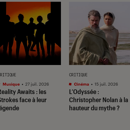
RITIQUE
CRITIQUE
Musique
•
27 juil. 2026
Cinéma
•
15 juil. 2026
Reality Awaits
: les
L’Odyssée
:
Strokes face à leur
Christopher Nolan à la
légende
hauteur du mythe ?