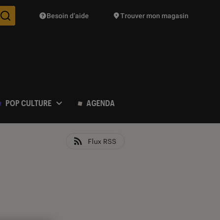
Besoin d’aide
Trouver mon magasin
Des suggestions de produits vont vous être proposées pendant vo
POP CULTURE
AGENDA
Flux RSS