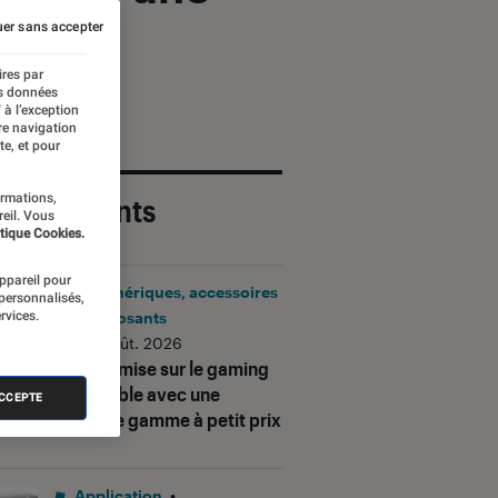
er sans accepter
ires par
es données
 à l’exception
re navigation
te, et pour
ormations,
 plus récents
reil. Vous
tique Cookies.
appareil pour
Périphériques, accessoires
 personnalisés,
rvices.
et composants
•
06 août. 2026
Corsair mise sur le gaming
accessible avec une
ACCEPTE
nouvelle gamme à petit prix
Application
•