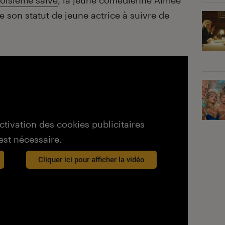
roisième salve
, la jeune comédienne Aimee
son statut de jeune actrice à suivre de
activation des cookies publicitaires
est nécessaire.
Cliquer ici pour afficher la vidéo