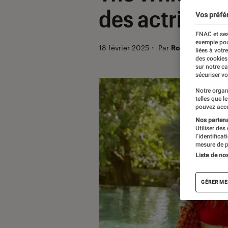
des actrices 
Vos préfé
FNAC et ses
exemple pou
18 février 2025
・
Par
Robin Negre
liées à votr
des cookies
sur notre c
sécuriser vo
Notre organ
telles que l
pouvez acce
Nos partenai
Utiliser des
l’identifica
mesure de p
Liste de no
GÉRER ME