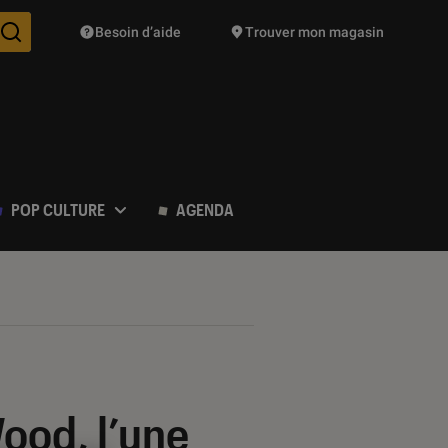
Besoin d’aide
Trouver mon magasin
Des suggestions de produits vont vous être proposées pendant vo
POP CULTURE
AGENDA
ood, l’une