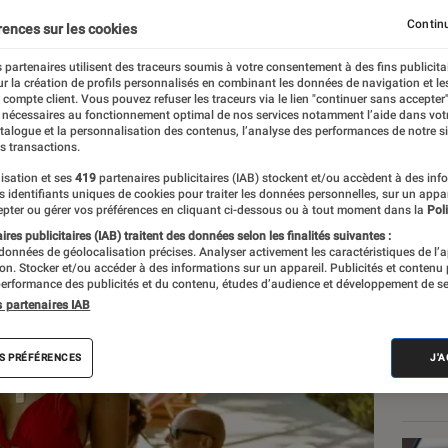
phares de la saison 3 ?
Continu
rences sur les cookies
 partenaires utilisent des traceurs soumis à votre consentement à des fins publicita
r la création de profils personnalisés en combinant les données de navigation et l
e compte client. Vous pouvez refuser les traceurs via le lien "continuer sans accepter"
 nécessaires au fonctionnement optimal de nos services notamment l’aide dans vot
atalogue et la personnalisation des contenus, l’analyse des performances de notre si
s transactions.
isation et ses
419
partenaires publicitaires (IAB) stockent et/ou accèdent à des inf
Les
es identifiants uniques de cookies pour traiter les données personnelles, sur un appa
pter ou gérer vos préférences en cliquant ci-dessous ou à tout moment dans la
Poli
res publicitaires (IAB) traitent des données selon les finalités suivantes :
 données de géolocalisation précises. Analyser activement les caractéristiques de l’
tion. Stocker et/ou accéder à des informations sur un appareil. Publicités et contenu
erformance des publicités et du contenu, études d’audience et développement de se
s partenaires IAB
S PRÉFÉRENCES
J'