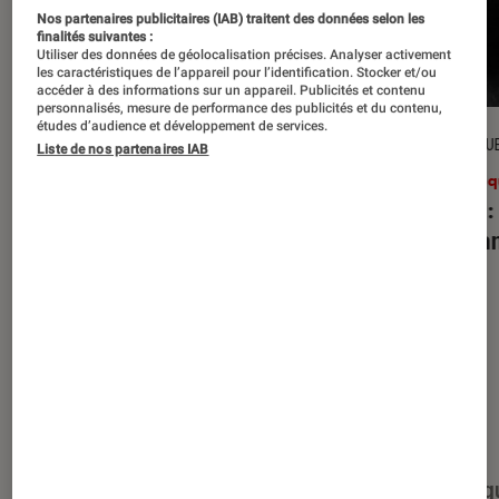
Nos partenaires publicitaires (IAB) traitent des données selon les
finalités suivantes :
Utiliser des données de géolocalisation précises. Analyser activement
les caractéristiques de l’appareil pour l’identification. Stocker et/ou
accéder à des informations sur un appareil. Publicités et contenu
personnalisés, mesure de performance des publicités et du contenu,
études d’audience et développement de services.
CRITIQUE
CRITIQU
Liste de nos partenaires IAB
Musique
•
27 juil. 2026
Musiq
Reality Awaits
: les Strokes face à
Petal
:
leur légende
d’Aria
Nos derniers contenus
Tout
Articles
Événéments
Sélections et g