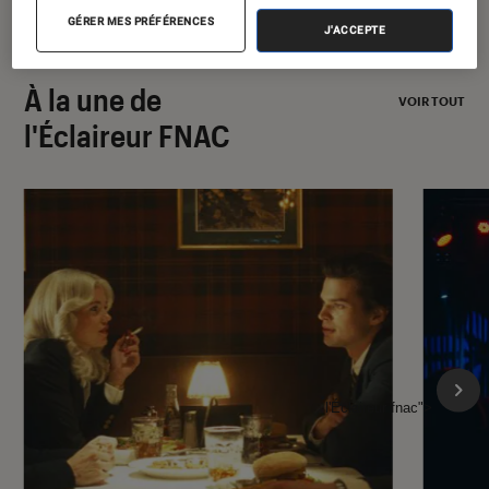
GÉRER MES PRÉFÉRENCES
J'ACCEPTE
À la une de
VOIR TOUT
l'Éclaireur FNAC
l'Éclaireur fnac">