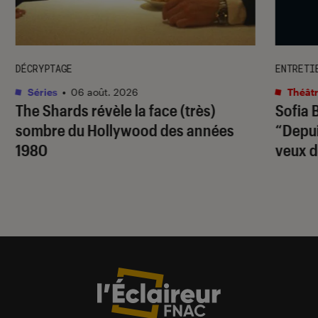
DÉCRYPTAGE
ENTRETI
Séries
•
06 août. 2026
Théâtr
The Shards
révèle la face (très)
Sofia 
sombre du Hollywood des années
“Depuis
1980
veux d