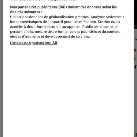
Nos partenaires publicitaires (IAB) traitent des données selon les
finalités suivantes :
Utiliser des données de géolocalisation précises. Analyser activement
les caractéristiques de l’appareil pour l’identification. Stocker et/ou
accéder à des informations sur un appareil. Publicités et contenu
personnalisés, mesure de performance des publicités et du contenu,
études d’audience et développement de services.
CRITIQUE
CRITIQU
Liste de nos partenaires IAB
Musique
•
27 juil. 2026
Musiq
Reality Awaits
: les Strokes face à
Petal
:
leur légende
d’Aria
Nos derniers contenus
Tout
Articles
Événéments
Sélections et g