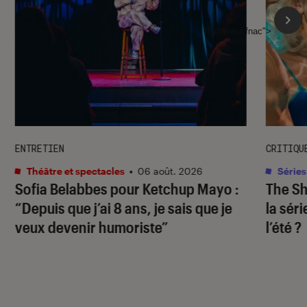
l'Éclaireur fnac">
ENTRETIEN
CRITIQU
Théâtre et spectacles
•
06 août. 2026
Séries
Sofia Belabbes pour
Ketchup Mayo
:
The S
“Depuis que j’ai 8 ans, je sais que je
la sér
veux devenir humoriste”
l’été ?