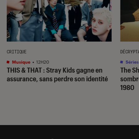
CRITIQUE
DÉCRYPT
Musique
•
12H20
Séries
THIS & THAT
: Stray Kids gagne en
The S
assurance, sans perdre son identité
sombr
1980