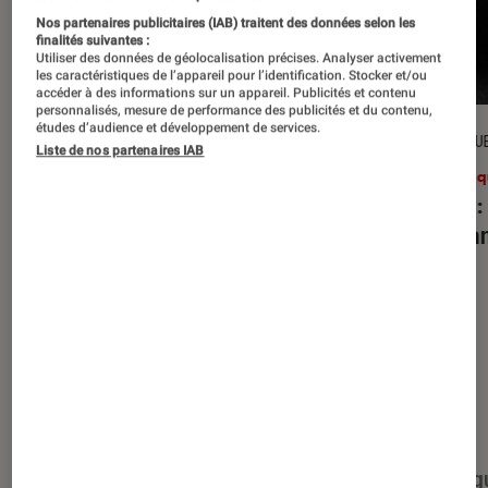
Nos partenaires publicitaires (IAB) traitent des données selon les
finalités suivantes :
Utiliser des données de géolocalisation précises. Analyser activement
les caractéristiques de l’appareil pour l’identification. Stocker et/ou
accéder à des informations sur un appareil. Publicités et contenu
personnalisés, mesure de performance des publicités et du contenu,
études d’audience et développement de services.
CRITIQUE
CRITIQU
Liste de nos partenaires IAB
Musique
•
27 juil. 2026
Musiq
Reality Awaits
: les Strokes face à
Petal
:
leur légende
d’Aria
Nos derniers contenus
Tout
Articles
Événéments
Sélections et g