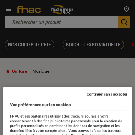
Trouv
De
NOS GUIDES DE L'ÉTÉ
BOICHI : L'EXPO VIRTUELLE
Culture
Musique
Musique
Continuer sans accepter
Vos préférences sur les cookies
Introduction
L’actualité musicale, vue par L’Éclaireur Fnac.
FNAC et ses partenaires utilisent des traceurs soumis à votre
consentement à des fins publicitaires par exemple pour la création de
Découvrez les sorties du moment, des portraits
profils personnalisés en combinant les données de navigation et les
données liées à votre compte client. Vous pouvez refuser les traceurs
d’artistes, des entretiens, des critiques