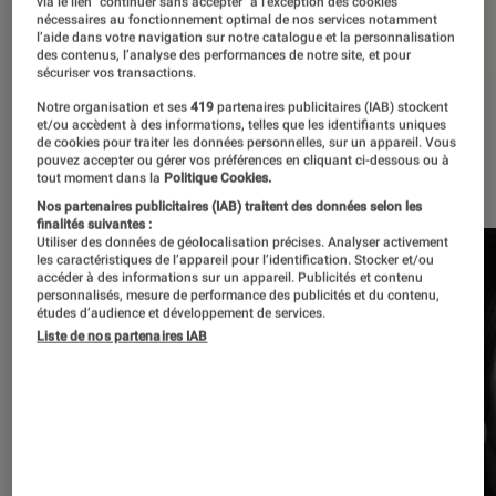
via le lien "continuer sans accepter" à l’exception des cookies
nécessaires au fonctionnement optimal de nos services notamment
d’albums, mais aussi des reportages et des
l’aide dans votre navigation sur notre catalogue et la personnalisation
des contenus, l’analyse des performances de notre site, et pour
enquêtes.
sécuriser vos transactions.
Notre organisation et ses
419
partenaires publicitaires (IAB) stockent
et/ou accèdent à des informations, telles que les identifiants uniques
de cookies pour traiter les données personnelles, sur un appareil. Vous
pouvez accepter ou gérer vos préférences en cliquant ci-dessous ou à
À la une
tout moment dans la
Politique Cookies.
Nos partenaires publicitaires (IAB) traitent des données selon les
finalités suivantes :
Utiliser des données de géolocalisation précises. Analyser activement
les caractéristiques de l’appareil pour l’identification. Stocker et/ou
accéder à des informations sur un appareil. Publicités et contenu
personnalisés, mesure de performance des publicités et du contenu,
études d’audience et développement de services.
Liste de nos partenaires IAB