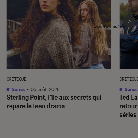
l'Éclaireur fnac">
CRITIQUE
CRITIQU
Séries
•
05 août. 2026
Séries
Sterling Point
, l’île aux secrets qui
Ted L
répare le teen drama
retour
séries