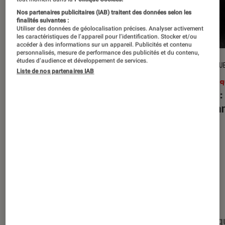
Nos partenaires publicitaires (IAB) traitent des données selon les
finalités suivantes :
Utiliser des données de géolocalisation précises. Analyser activement
les caractéristiques de l’appareil pour l’identification. Stocker et/ou
accéder à des informations sur un appareil. Publicités et contenu
personnalisés, mesure de performance des publicités et du contenu,
études d’audience et développement de services.
CRITIQUE
CRITIQU
Liste de nos partenaires IAB
Musique
•
27 juil. 2026
Musiq
Reality Awaits
: les Strokes face à
Petal
:
leur légende
d’Aria
Nos derniers contenus
Tout
Articles
Événéments
Sélections et g