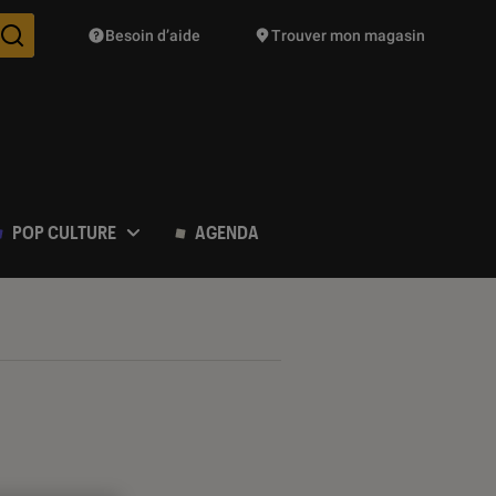
Besoin d’aide
Trouver mon magasin
Des suggestions de produits vont vous être proposées pendant vo
POP CULTURE
AGENDA