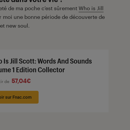
heté de ma poche c’est sûrement
Who is Jill
r moi une bonne période de découverte de
et new soul.
 Is Jill Scott: Words And Sounds
ume 1 Edition Collector
57,04€
tir de
oir sur Fnac.com