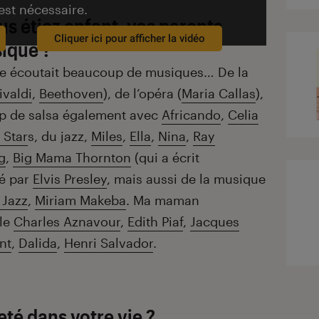
est nécessaire.
us étiez enfant, vos parents
Cliquer ici pour afficher la vidéo
ique ?
e écoutait beaucoup de musiques… De la
ivaldi
,
Beethoven
), de l’opéra (
Maria Callas
),
up de salsa également avec
Africando
,
Celia
 Star
s, du jazz,
Miles
,
Ella
,
Nina
,
Ray
g
,
Big Mama Thornton
(qui a écrit
é par
Elvis Presley
, mais aussi de la musique
 Jazz
,
Miriam Makeba
. Ma maman
lle
Charles Aznavour
,
Edith Piaf
,
Jacques
nt
,
Dalida
,
Henri Salvador
.
té dans votre vie ?