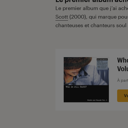
Le premier album que j’ai ac
Scott
(2000), qui marque pou
chanteuses et chanteurs soul 
Who
Vol
À par
V