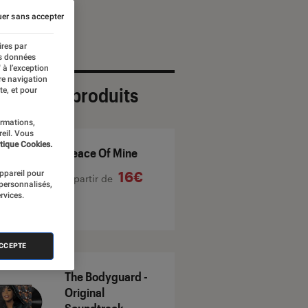
er sans accepter
ires par
es données
 à l’exception
re navigation
ection de produits
te, et pour
ormations,
reil. Vous
tique Cookies.
Peace Of Mine
appareil pour
16€
À partir de
 personnalisés,
rvices.
ACCEPTE
The Bodyguard -
Original