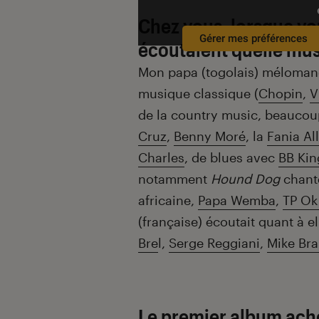
Chez vous, lorsque vo
Gérer mes préférences
écoutaient quelle mus
Mon papa (togolais) méloman
musique classique (
Chopin
,
V
de la country music, beauco
Cruz
,
Benny Moré
, la
Fania All
Charles
, de blues avec
BB Kin
notamment
Hound Dog
chant
africaine,
Papa Wemba
,
TP Ok
(française) écoutait quant à e
Bre
l,
Serge Reggiani
,
Mike Bra
Le premier album ache