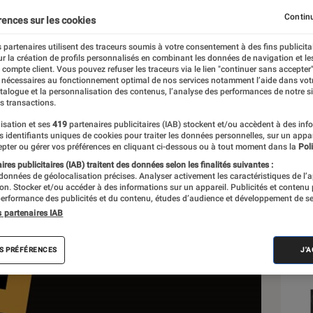
Continu
rences sur les cookies
 partenaires utilisent des traceurs soumis à votre consentement à des fins publicita
r la création de profils personnalisés en combinant les données de navigation et l
e compte client. Vous pouvez refuser les traceurs via le lien "continuer sans accepter"
 nécessaires au fonctionnement optimal de nos services notamment l’aide dans vot
Sél
atalogue et la personnalisation des contenus, l’analyse des performances de notre si
s transactions.
isation et ses
419
partenaires publicitaires (IAB) stockent et/ou accèdent à des inf
es identifiants uniques de cookies pour traiter les données personnelles, sur un appa
pter ou gérer vos préférences en cliquant ci-dessous ou à tout moment dans la
Poli
res publicitaires (IAB) traitent des données selon les finalités suivantes :
 données de géolocalisation précises. Analyser activement les caractéristiques de l’
tion. Stocker et/ou accéder à des informations sur un appareil. Publicités et contenu
erformance des publicités et du contenu, études d’audience et développement de se
s partenaires IAB
S PRÉFÉRENCES
J'