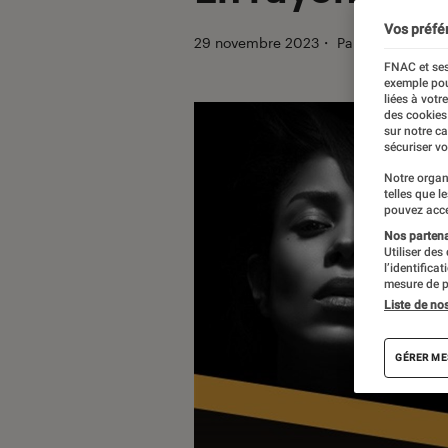
Vos préfé
29 novembre 2023
・
Par
Manue
FNAC et ses
exemple pou
liées à votr
des cookies
sur notre c
sécuriser vo
Notre organ
telles que l
pouvez acce
Nos partenai
Utiliser des
l’identifica
mesure de p
Liste de no
GÉRER ME