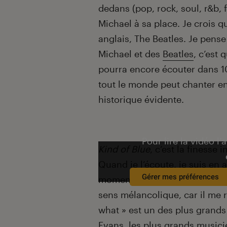
dedans (pop, rock, soul, r&b, 
Michael à sa place. Je crois q
anglais, The Beatles. Je pen
Michael et des
Beatles
, c’est
pourra encore écouter dans 1
tout le monde peut chanter e
historique évidente.
Pour lire la vidéo l’
Kind of Blue
, c’est la finesse 
Quand je l’écoute, je suis en 
Gérer mes préférences
moments particuliers quand j’
sens mélancolique, car il me 
what » est un des plus grands t
Evans
, les plus grands music