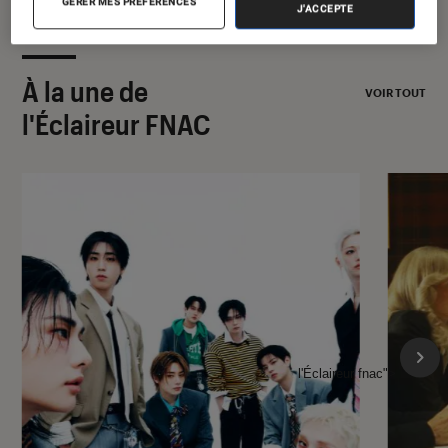
GÉRER MES PRÉFÉRENCES
J'ACCEPTE
À la une de
VOIR TOUT
l'Éclaireur FNAC
l'Éclaireur fnac">