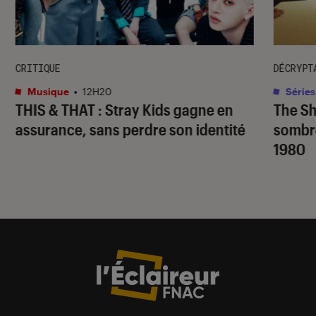
CRITIQUE
DÉCRYPT
Musique
•
12H20
Séries
THIS & THAT
: Stray Kids gagne en
The S
assurance, sans perdre son identité
sombr
1980