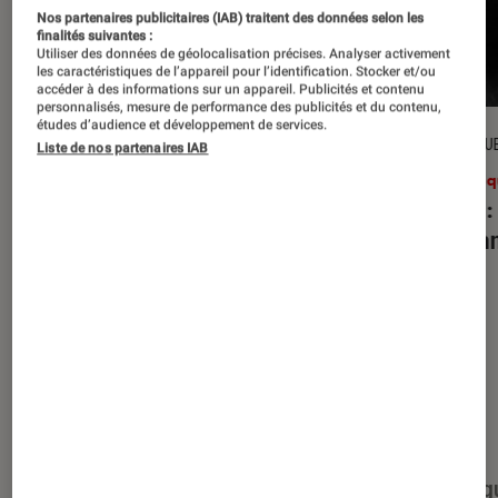
Nos partenaires publicitaires (IAB) traitent des données selon les
finalités suivantes :
Utiliser des données de géolocalisation précises. Analyser activement
les caractéristiques de l’appareil pour l’identification. Stocker et/ou
accéder à des informations sur un appareil. Publicités et contenu
personnalisés, mesure de performance des publicités et du contenu,
études d’audience et développement de services.
CRITIQUE
CRITIQU
Liste de nos partenaires IAB
Musique
•
27 juil. 2026
Musiq
Reality Awaits
: les Strokes face à
Petal
:
leur légende
d’Aria
Nos derniers contenus
Tout
Articles
Événéments
Sélections et g