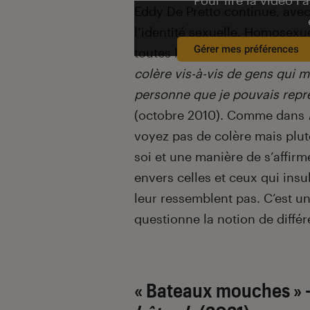
Pour lire la vidéo l’
Eddy De Pretto continue, ave
l’identité sexuelle. Homosexue
Gérer mes préférences
toutes les peurs et les idées 
colère vis-à-vis de gens qui m
personne que je pouvais repr
(octobre 2010). Comme dans
voyez pas de colère mais plutôt
soi et une manière de s’affirm
envers celles et ceux qui insu
leur ressemblent pas. C’est 
questionne la notion de diffé
« Bateaux mouches » –