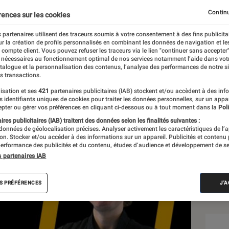
Continu
rences sur les cookies
 partenaires utilisent des traceurs soumis à votre consentement à des fins publicita
r la création de profils personnalisés en combinant les données de navigation et l
e compte client. Vous pouvez refuser les traceurs via le lien "continuer sans accepter"
 nécessaires au fonctionnement optimal de nos services notamment l’aide dans vot
atalogue et la personnalisation des contenus, l’analyse des performances de notre si
s transactions.
isation et ses
421
partenaires publicitaires (IAB) stockent et/ou accèdent à des inf
Sél
es identifiants uniques de cookies pour traiter les données personnelles, sur un appa
pter ou gérer vos préférences en cliquant ci-dessous ou à tout moment dans la
Poli
res publicitaires (IAB) traitent des données selon les finalités suivantes :
 données de géolocalisation précises. Analyser activement les caractéristiques de l’
tion. Stocker et/ou accéder à des informations sur un appareil. Publicités et contenu
erformance des publicités et du contenu, études d’audience et développement de se
s partenaires IAB
S PRÉFÉRENCES
J'