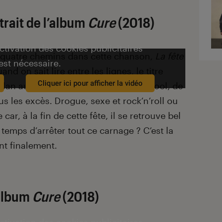
trait de l’album
Cure
(2018)
activation des cookies publicitaires
r quatre chemins dans cette chanson,
La fête
est nécessaire.
and on sait lire entre les lignes, le titre
Cliquer ici pour afficher la vidéo
ilan au sortir d’une fête remplie d’alcool, de
us les excès. Drogue, sexe et rock’n’roll ou
car, à la fin de cette fête, il se retrouve bel
re temps d’arrêter tout ce carnage ? C’est la
ient finalement.
’album
Cure
(2018)