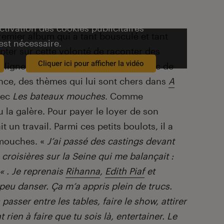
activation des cookies publicitaires
premier album qui a tant bousculé et tant
est nécessaire.
pter sur cette volonté de raconter des
Cliquer ici pour afficher la vidéo
es lignes. Eddy de Pretto continue donc de
ence, des thèmes qui lui sont chers dans
A
vec
Les bateaux mouches
. Comme
u la galère. Pour payer le loyer de son
it un travail. Parmi ces petits boulots, il a
 mouches. «
J’ai passé des castings devant
croisières sur la Seine qui me balançait :
« . Je reprenais
Rihanna
,
Edith Piaf
et
peu danser. Ça m’a appris plein de trucs.
passer entre les tables, faire le show, attirer
 rien à faire que tu sois là, entertainer. Le