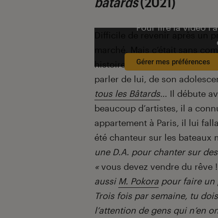
bâtards
(2021)
Pour lire la vidéo l’
Difficile de revenir après un 
marché. Mais c’était sans com
Gérer mes préférences
histoires et de faire bouger l
parler de lui, de son adolesc
tous les Bâtards
… Il débute a
beaucoup d’artistes, il a conn
appartement à Paris, il lui falla
été chanteur sur les bateaux
une D.A. pour chanter sur des 
«
vous devez vendre du rêve !
aussi
M. Pokora
pour faire un 
Trois fois par semaine, tu dois 
l’attention de gens qui n’en ont