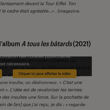
fantasmant devant la Tour Eiffel. Ton
Et le cadre était agréable…
« . (magazine
 l’album
A tous les bâtards
(2021)
activation des cookies publicitaires
 questionner les sujets sociétaux qui
est nécessaire.
um, c’est la notion de différence en général
Cliquer ici pour afficher la vidéo
est d’interroger sur ce que c’est d’être
e une insulte, un déshonneur. «
C’est une
». L’idée est de revaloriser les termes
e des insultes une force. Sur la pochette de
in de fan] que j’ai reçu, je dis : «
regarde-