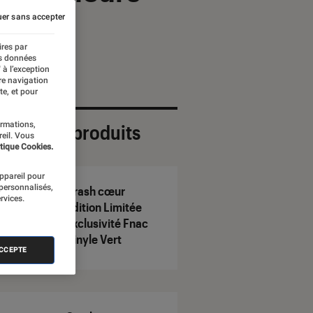
er sans accepter
ires par
es données
 à l’exception
re navigation
te, et pour
ormations,
ection de produits
reil. Vous
tique Cookies.
appareil pour
 personnalisés,
Crash cœur
rvices.
Édition Limitée
Exclusivité Fnac
Vinyle Vert
ACCEPTE