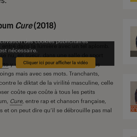
album
Cure
(2018)
activation des cookies publicitaires
i entré dans la lumière avec un tel aplomb.
est nécessaire.
se nu, en sueur, dans une salle de sport
Cliquer ici pour afficher la vidéo
etto
y va direct dans
Kid
, balançant ses
oings mais avec ses mots. Tranchants,
ontre le diktat de la virilité masculine, celle
er coûte que coûte à tous les petits
bum,
Cure
,
entre rap et chanson française,
 et on peut dire qu’il se débrouille pas mal