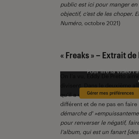
public est ici pour manger en 
objectif, c’est de les choper. 
Numéro
, octobre 2021)
« Freaks » – Extrait de
Pour lire la vidéo l’
On l’a vu, Eddy De Pretto aime
divisent. Dans le deuxième alb
Gérer mes préférences
qu’il a voulu aborder. Son but 
différent et de ne pas en fair
démarche d' »empuissantement 
pour renverser le négatif, fair
l’album, qui est un fanart [dess