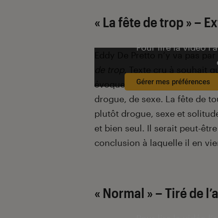
« La fête de trop » –
Ex
Pour lire la vidéo l’
Eddy De Pretto n’y va pas pa
de trop
. Texte cru à souhait qu
Gérer mes préférences
évoque un garçon qui fait le b
drogue, de sexe. La fête de to
plutôt drogue, sexe et solitude 
et bien seul. Il serait peut-êt
conclusion à laquelle il en v
« Normal » –
Tiré de l