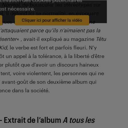
activation des cookies publicitaires
c
Normal
, de bousculer les stéréotypes sur
est nécessaire.
l, il défend ici sa normalité, en évoquant
Cliquer ici pour afficher la vidéo
reçues sur l’homosexualité. «
J’avais une
’attaquaient parce qu’ils n’aimaient pas la
ésenter
« , avait-il expliqué au magazine
Têtu
Kid
, le verbe est fort et parfois fleuri. N’y
 un appel à la tolérance, à la liberté d’être
er plutôt que d’avoir un discours haineux
ltent, voire violentent, les personnes qui ne
un avant-goût de son deuxième album qui
rence dans la société.
 Extrait de l’album
A tous les