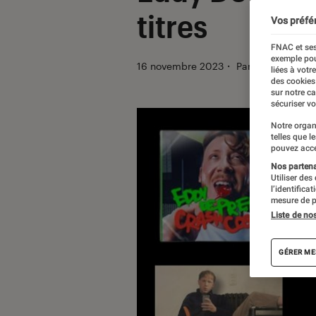
titres
Vos préfé
FNAC et ses
exemple pou
16 novembre 2023
・
Par
Manue
liées à votr
des cookies
sur notre c
sécuriser vo
Notre organ
telles que l
pouvez acce
Nos partenai
Utiliser des
l’identifica
mesure de p
Liste de no
GÉRER ME