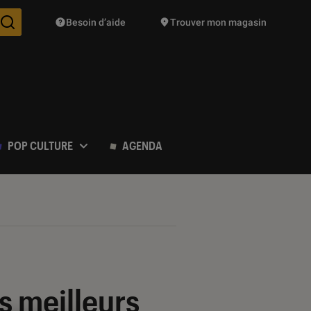
Besoin d’aide
Trouver mon magasin
Des suggestions de produits vont vous être proposées pendant vo
POP CULTURE
AGENDA
s meilleurs