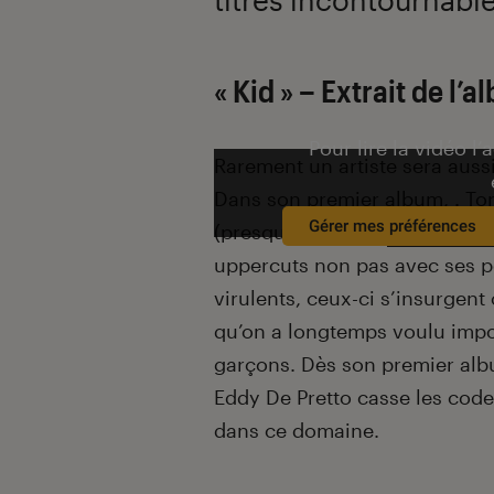
Introduction
« Kid » – Extrait de l’
Pour lire la vidéo l’
Rarement un artiste sera auss
Dans son premier album, . Tor
Gérer mes préférences
(presque un ring),
Eddy De Pr
uppercuts non pas avec ses p
virulents, ceux-ci s’insurgent c
qu’on a longtemps voulu impos
garçons. Dès son premier al
Eddy De Pretto casse les codes
dans ce domaine.