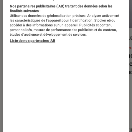
Nos partenaires publicitaires (IAB) traitent des données selon les
finalités suivantes :
Utiliser des données de géolocalisation précises. Analyser activement
les caractéristiques de l’appareil pour l’identification. Stocker et/ou
accéder à des informations sur un appareil. Publicités et contenu
personnalisés, mesure de performance des publicités et du contenu,
études d’audience et développement de services.
DÉCRYPTAGE
CRITIQU
Liste de nos partenaires IAB
Livres / BD
•
16 juil. 2026
Livres
Jack London : pourquoi faut-il relire
Le dîn
l’œuvre de l’auteur cet été ?
elle à
interac
Nos derniers contenus
Tout
Articles
Événéments
Sélections et g