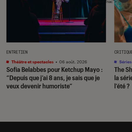
l'Éclaireur fnac">
ENTRETIEN
CRITIQU
Théâtre et spectacles
•
06 août. 2026
Séries
Sofia Belabbes pour
Ketchup Mayo
:
The S
“Depuis que j’ai 8 ans, je sais que je
la sér
veux devenir humoriste”
l’été ?