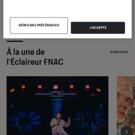
2026
GÉRER MES PRÉFÉRENCES
J'ACCEPTE
À la une de
VOIR TOUT
l'Éclaireur FNAC