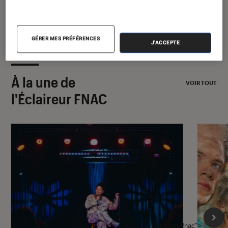
GÉRER MES PRÉFÉRENCES
J'ACCEPTE
À la une de
VOIR TOUT
l'Éclaireur FNAC
l'Éclaireur fnac">