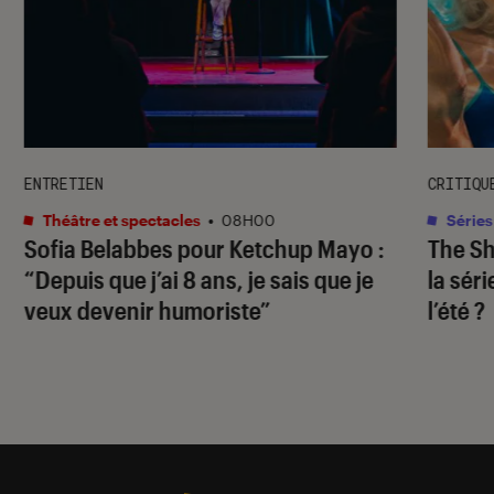
ENTRETIEN
CRITIQU
Théâtre et spectacles
•
08H00
Séries
Sofia Belabbes pour
Ketchup Mayo
:
The S
“Depuis que j’ai 8 ans, je sais que je
la sér
veux devenir humoriste”
l’été ?