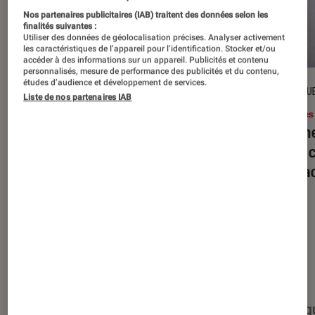
Nos partenaires publicitaires (IAB) traitent des données selon les
finalités suivantes :
Utiliser des données de géolocalisation précises. Analyser activement
les caractéristiques de l’appareil pour l’identification. Stocker et/ou
accéder à des informations sur un appareil. Publicités et contenu
personnalisés, mesure de performance des publicités et du contenu,
études d’audience et développement de services.
DÉCRYPTAGE
CRITIQU
Liste de nos partenaires IAB
Livres / BD
•
16 juil. 2026
Livres
Jack London : pourquoi faut-il relire
Le dîn
l’œuvre de l’auteur cet été ?
elle à
interac
Nos derniers contenus
Tout
Articles
Événéments
Sélections et g