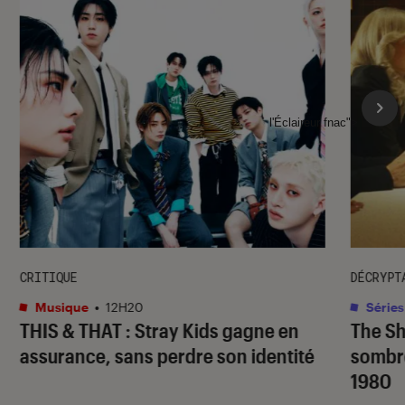
l'Éclaireur fnac">
CRITIQUE
DÉCRYPT
Musique
•
12H20
Séries
THIS & THAT
: Stray Kids gagne en
The S
assurance, sans perdre son identité
sombr
1980