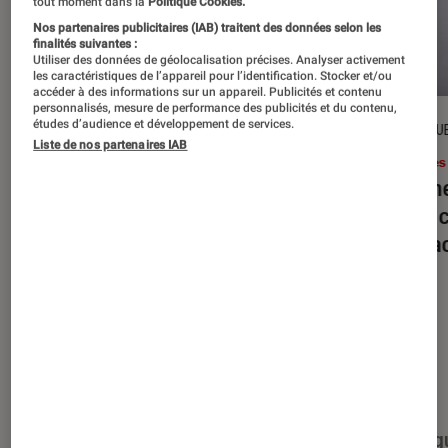
tout moment dans la
Politique Cookies.
Nos partenaires publicitaires (IAB) traitent des données selon les
finalités suivantes :
Utiliser des données de géolocalisation précises. Analyser activement
les caractéristiques de l’appareil pour l’identification. Stocker et/ou
accéder à des informations sur un appareil. Publicités et contenu
personnalisés, mesure de performance des publicités et du contenu,
études d’audience et développement de services.
DÉCRYPTAGE
CRITIQU
Liste de nos partenaires IAB
Livres / BD
•
16 juil. 2026
Livres
Jack London : pourquoi faut-il relire
Le dîn
l’œuvre de l’auteur cet été ?
elle à
interac
Nos derniers contenus
Tout
Articles
Événéments
Sélections et g