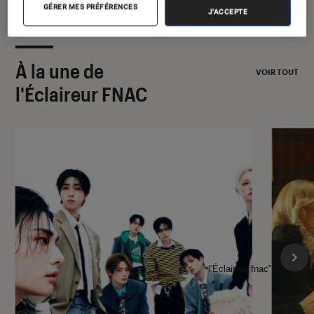
GÉRER MES PRÉFÉRENCES
J'ACCEPTE
À la une de
VOIR TOUT
l'Éclaireur FNAC
l'Éclaireur fnac">