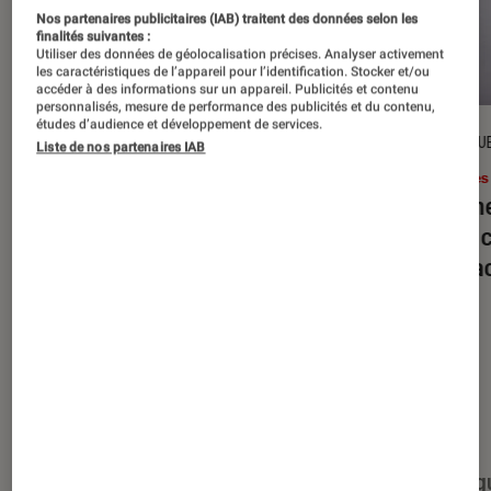
Nos partenaires publicitaires (IAB) traitent des données selon les
finalités suivantes :
Utiliser des données de géolocalisation précises. Analyser activement
les caractéristiques de l’appareil pour l’identification. Stocker et/ou
accéder à des informations sur un appareil. Publicités et contenu
personnalisés, mesure de performance des publicités et du contenu,
études d’audience et développement de services.
DÉCRYPTAGE
CRITIQU
Liste de nos partenaires IAB
Livres / BD
•
16 juil. 2026
Livres
Jack London : pourquoi faut-il relire
Le dîn
l’œuvre de l’auteur cet été ?
elle à
interac
Nos derniers contenus
Tout
Articles
Événéments
Sélections et g