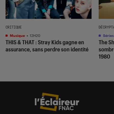
CRITIQUE
DÉCRYPT
Musique
•
12H20
Séries
THIS & THAT
: Stray Kids gagne en
The S
assurance, sans perdre son identité
sombr
1980