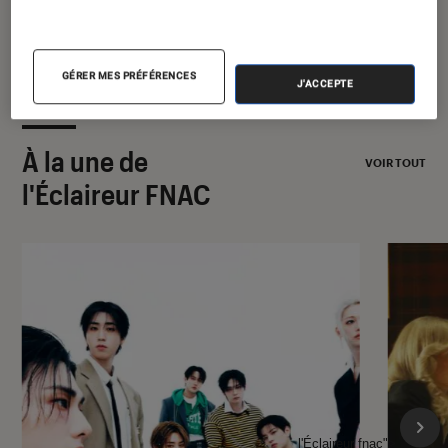
GÉRER MES PRÉFÉRENCES
J'ACCEPTE
À la une de
VOIR TOUT
l'Éclaireur FNAC
l'Éclaireur fnac">