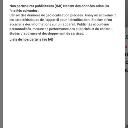
Nos partenaires publicitaires (IAB) traitent des données selon les
finalités suivantes :
Utiliser des données de géolocalisation précises. Analyser activement
les caractéristiques de l’appareil pour l’identification. Stocker et/ou
accéder à des informations sur un appareil. Publicités et contenu
personnalisés, mesure de performance des publicités et du contenu,
études d’audience et développement de services.
DÉCRYPTAGE
CRITIQU
Liste de nos partenaires IAB
Livres / BD
•
16 juil. 2026
Livres
Jack London : pourquoi faut-il relire
Le dîn
l’œuvre de l’auteur cet été ?
elle à
interac
Nos derniers contenus
Tout
Articles
Événéments
Sélections et g