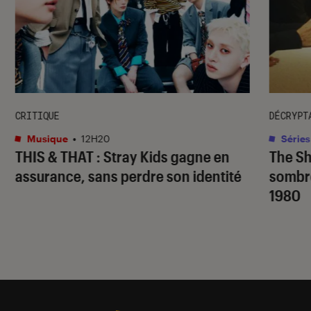
CRITIQUE
DÉCRYPT
Musique
•
12H20
Séries
THIS & THAT
: Stray Kids gagne en
The S
assurance, sans perdre son identité
sombr
1980