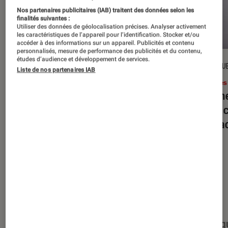
Nos partenaires publicitaires (IAB) traitent des données selon les
finalités suivantes :
Utiliser des données de géolocalisation précises. Analyser activement
les caractéristiques de l’appareil pour l’identification. Stocker et/ou
accéder à des informations sur un appareil. Publicités et contenu
personnalisés, mesure de performance des publicités et du contenu,
études d’audience et développement de services.
DÉCRYPTAGE
CRITIQU
Liste de nos partenaires IAB
Livres / BD
•
16 juil. 2026
Livres
Jack London : pourquoi faut-il relire
Le dîn
l’œuvre de l’auteur cet été ?
elle à
interac
Nos derniers contenus
Tout
Articles
Événéments
Sélections et g