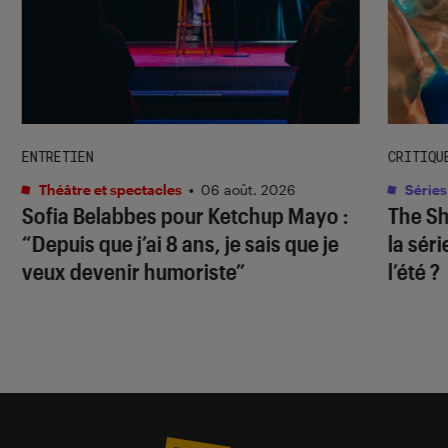
ENTRETIEN
CRITIQU
Théâtre et spectacles
•
06 août. 2026
Séries
Sofia Belabbes pour
Ketchup Mayo
:
The S
“Depuis que j’ai 8 ans, je sais que je
la sér
veux devenir humoriste”
l’été ?