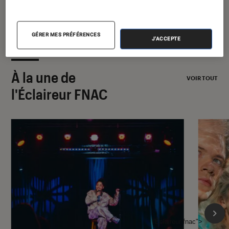
GÉRER MES PRÉFÉRENCES
J'ACCEPTE
À la une de
VOIR TOUT
l'Éclaireur FNAC
l'Éclaireur fnac">