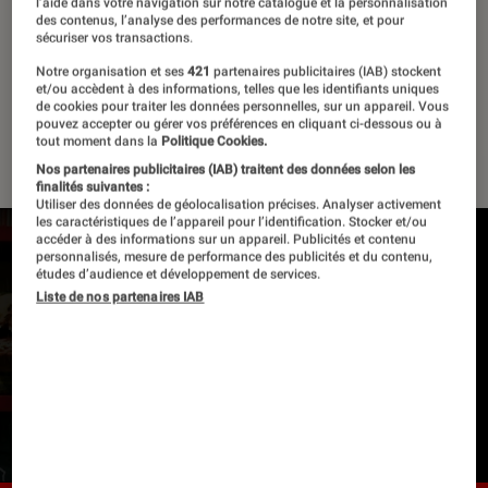
l’aide dans votre navigation sur notre catalogue et la personnalisation
des contenus, l’analyse des performances de notre site, et pour
24 octobre 2019
・
Par
Nathalie Cordier
sécuriser vos transactions.
Notre organisation et ses
421
partenaires publicitaires (IAB) stockent
et/ou accèdent à des informations, telles que les identifiants uniques
de cookies pour traiter les données personnelles, sur un appareil. Vous
L'instant Lire à la Fnac
pouvez accepter ou gérer vos préférences en cliquant ci-dessous ou à
42 vidéos
tout moment dans la
Politique Cookies.
Nos partenaires publicitaires (IAB) traitent des données selon les
finalités suivantes :
Utiliser des données de géolocalisation précises. Analyser activement
les caractéristiques de l’appareil pour l’identification. Stocker et/ou
accéder à des informations sur un appareil. Publicités et contenu
personnalisés, mesure de performance des publicités et du contenu,
études d’audience et développement de services.
Pour lire la vidéo l’activation des cookies
Liste de nos partenaires IAB
publicitaires est nécessaire.
Gérer mes préférences
Cliquer ici pour afficher la vidéo