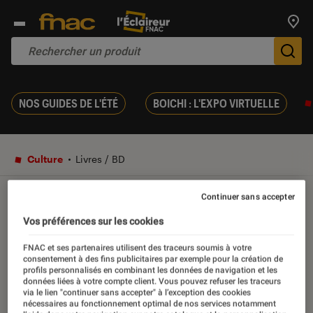
Trouv
De
NOS GUIDES DE L'ÉTÉ
BOICHI : L'EXPO VIRTUELLE
Culture
Livres / BD
Continuer sans accepter
VIDÉO
Vos préférences sur les cookies
Spécial Halloween : de
FNAC et ses partenaires utilisent des traceurs soumis à votre
consentement à des fins publicitaires par exemple pour la création de
l’horreur, du thriller made in
profils personnalisés en combinant les données de navigation et les
données liées à votre compte client. Vous pouvez refuser les traceurs
France
via le lien "continuer sans accepter" à l’exception des cookies
nécessaires au fonctionnement optimal de nos services notamment