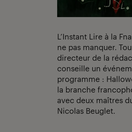
00:00
/
03:47
L’Instant Lire à la Fn
ne pas manquer. Tous
directeur de la réda
conseille un événem
programme : Hallowe
la branche francophon
avec deux maîtres d
Nicolas Beuglet.