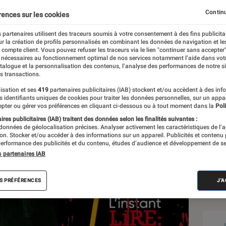
thriller made in France
Continu
rences sur les cookies
 partenaires utilisent des traceurs soumis à votre consentement à des fins publicita
r la création de profils personnalisés en combinant les données de navigation et l
e compte client. Vous pouvez refuser les traceurs via le lien "continuer sans accepter"
 nécessaires au fonctionnement optimal de nos services notamment l’aide dans vot
atalogue et la personnalisation des contenus, l’analyse des performances de notre si
s transactions.
isation et ses
419
partenaires publicitaires (IAB) stockent et/ou accèdent à des inf
Sél
es identifiants uniques de cookies pour traiter les données personnelles, sur un appa
pter ou gérer vos préférences en cliquant ci-dessous ou à tout moment dans la
Poli
res publicitaires (IAB) traitent des données selon les finalités suivantes :
 données de géolocalisation précises. Analyser activement les caractéristiques de l’
tion. Stocker et/ou accéder à des informations sur un appareil. Publicités et contenu
erformance des publicités et du contenu, études d’audience et développement de se
s partenaires IAB
S PRÉFÉRENCES
J'