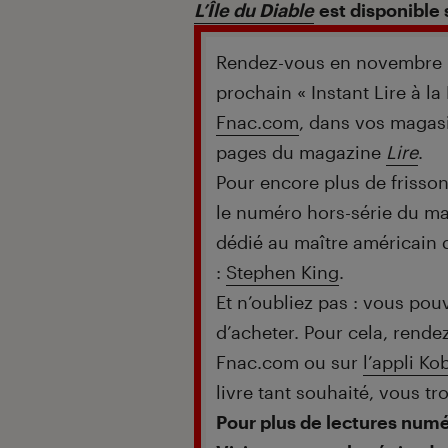
L’Île du Diable
est disponible
Rendez-vous en novembre 
prochain « Instant Lire à la
Fnac.com
, dans vos magasi
pages du magazine
Lire
.
Pour encore plus de frisso
le numéro hors-série du m
dédié au maître américain d
:
Stephen King
.
Et n’oubliez pas : vous pouv
d’acheter. Pour cela, rende
Fnac.com ou sur
l’appli K
livre tant souhaité, vous t
Pour plus de lectures num