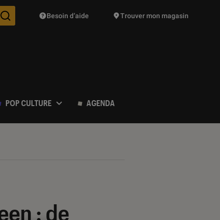
Besoin d’aide
Trouver mon magasin
Des suggestions de produits vont vous être proposées pendant vo
POP CULTURE
AGENDA
een : de