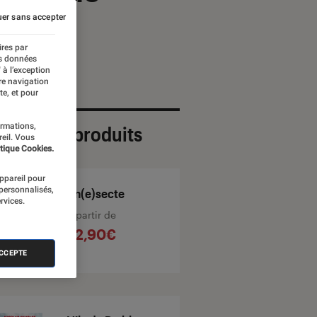
er sans accepter
ires par
es données
 à l’exception
re navigation
te, et pour
ormations,
ection de produits
reil. Vous
tique Cookies.
appareil pour
 personnalisés,
Un(e)secte
rvices.
À partir de
22,90€
ACCEPTE