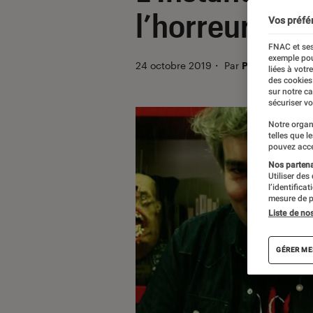
l’horreur, du 
Vos préfé
FNAC et ses
exemple pou
24 octobre 2019
・
Par
Pauline
liées à votr
des cookies
sur notre c
sécuriser vo
Notre organ
telles que l
pouvez acce
Nos partenai
Utiliser des
l’identifica
mesure de p
Liste de no
GÉRER ME