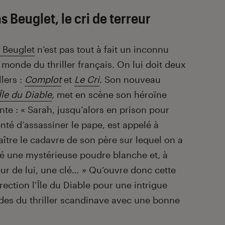
s Beuglet, le cri de terreur
 Beuglet
n’est pas tout à fait un inconnu
 monde du thriller français. On lui doit deux
llers :
Complot
et
Le Cri
. Son nouveau
Île du Diable
,
met en scène son héroïne
nte : « Sarah, jusqu’alors en prison pour
enté d’assassiner le pape, est appelé à
ître le cadavre de son père sur lequel on a
é une mystérieuse poudre blanche et, à
ieur de lui, une clé… » Qu’ouvre donc cette
irection l’Île du Diable pour une intrigue
es du thriller scandinave avec une bonne