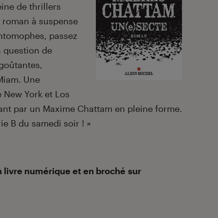
eine de thrillers
un roman à suspense
Entomophes, passez
en question de
goûtantes,
 Miam. Une
re New York et Los
ant par un Maxime Chattam en pleine forme.
ie B du samedi soir ! »
n livre numérique et en broché
sur