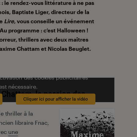
c : le rendez-vous littérature à ne pas
is, Baptiste Liger, directeur de la
ne
Lire
, vous conseille un événement
 Au programme : c’est Halloween !
orreur, thrillers avec deux maîtres
Maxime Chattam et Nicolas Beuglet.
activation des cookies publicitaires
est nécessaire.
Chattam, la passion des
Cliquer ici pour afficher la vidéo
 thriller à la
ancien libraire Fnac,
avec
une