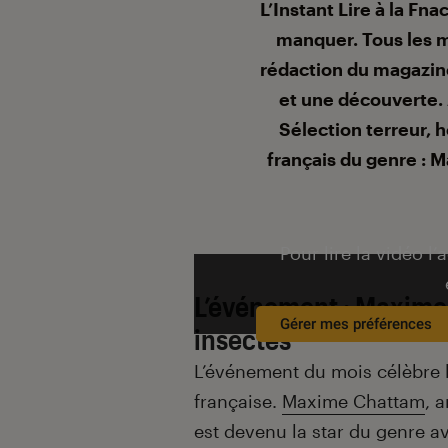
Introduction
L’Instant Lire à la Fna
manquer. Tous les mo
rédaction du magazi
et une découverte.
Sélection terreur, h
français du genre : 
Pour lire la vidéo l’
L’événement : Maxime 
Gérer mes préférences
insectes
L’événement du mois célèbre le
française.
Maxime Chattam
, 
est devenu la star du genre 