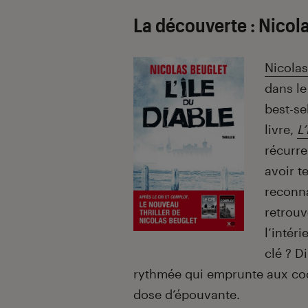
La découverte : Nicola
Nicolas
dans le
best-se
livre,
L’
récurre
avoir t
reconna
retrouv
l’intér
clé ? D
rythmée qui emprunte aux cod
dose d’épouvante.