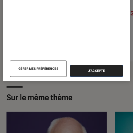
Deux soeurs
Charlotte
17€
16,
À partir de
À partir de
GÉRER MES PRÉFÉRENCES
J'ACCEPTE
Sur le même thème