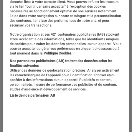
©dr
données liées à votre compte client. Vous pouvez refuser les traceurs
via le lien "continuer sans accepter" à l’exception des cookies
nécessaires au fonctionnement optimal de nos services notamment
l’aide dans votre navigation sur notre catalogue et la personnalisation
des contenus, l’analyse des performances de notre site, et pour
Que se passe-t-il dans la tête de David
sécuriser vos transactions.
Foenkinos quand il écrit ? D’où lui
Notre organisation et ses
421
partenaires publicitaires (IAB) stockent
et/ou accèdent à des informations, telles que les identifiants uniques
vient son inspiration ? L’auteur de
de cookies pour traiter les données personnelles, sur un appareil. Vous
Charlotte et La Délicatesse incorpore-
pouvez accepter ou gérer vos préférences en cliquant ci-dessous ou à
tout moment dans la
Politique Cookies.
t-il des petits bouts de vie dans ses
Nos partenaires publicitaires (IAB) traitent des données selon les
finalités suivantes :
romans au charme délicat ? Réponse
Utiliser des données de géolocalisation précises. Analyser activement
dans cette interview Fnac, placée
les caractéristiques de l’appareil pour l’identification. Stocker et/ou
accéder à des informations sur un appareil. Publicités et contenu
sous le signe de la création et
personnalisés, mesure de performance des publicités et du contenu,
études d’audience et développement de services.
célébrant le pouvoir de la littérature.
Liste de nos partenaires IAB
Comment vient un roman ? Qu’est-
ce qui vous pousse à l’écrire ?