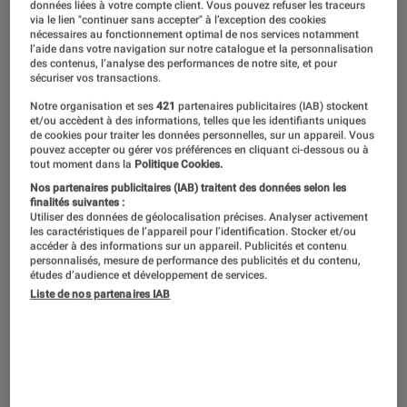
données liées à votre compte client. Vous pouvez refuser les traceurs
via le lien "continuer sans accepter" à l’exception des cookies
Les romans de Valentine Goby
nécessaires au fonctionnement optimal de nos services notamment
l’aide dans votre navigation sur notre catalogue et la personnalisation
explorent la notion de métamorphose
des contenus, l’analyse des performances de notre site, et pour
sécuriser vos transactions.
et interroge la place des invisibles
Notre organisation et ses
421
partenaires publicitaires (IAB) stockent
dans la société contemporaine. Son
et/ou accèdent à des informations, telles que les identifiants uniques
de cookies pour traiter les données personnelles, sur un appareil. Vous
dernier roman, Murène , finaliste du
pouvez accepter ou gérer vos préférences en cliquant ci-dessous ou à
tout moment dans la
Politique Cookies.
Prix du Roman Fnac 2019, ne déroge
Nos partenaires publicitaires (IAB) traitent des données selon les
pas à cette règle et tisse un portrait
finalités suivantes :
Utiliser des données de géolocalisation précises. Analyser activement
somptueux d’un jeune homme amputé
les caractéristiques de l’appareil pour l’identification. Stocker et/ou
accéder à des informations sur un appareil. Publicités et contenu
dans les années 1950. Rencontre avec
personnalisés, mesure de performance des publicités et du contenu,
études d’audience et développement de services.
l’une des voix de la nouvelle
Liste de nos partenaires IAB
génération littéraire française.
Quand avez-vous commencé à