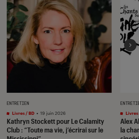
ENTRETIEN
ENTRETI
Livres / BD
•
19 juin 2026
Livres
Kathryn Stockett pour
Le Calamity
Alex A
Club
: “Toute ma vie, j’écrirai sur le
la cha
Mississippi”
sincér