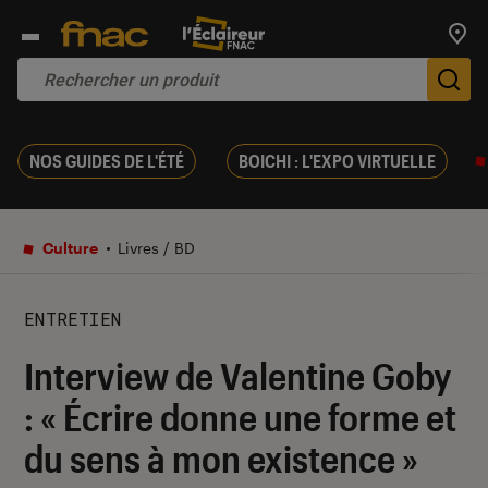
Trouv
De
NOS GUIDES DE L'ÉTÉ
BOICHI : L'EXPO VIRTUELLE
Culture
Livres / BD
ENTRETIEN
Interview de Valentine Goby
: « Écrire donne une forme et
du sens à mon existence »