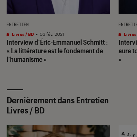
ENTRETIEN
ENTRETI
Livres / BD
•
03 fév. 2021
Livres
Interview d’Éric-Emmanuel Schmitt :
Interv
« La littérature est le fondement de
aura t
l’humanisme »
»
Dernièrement dans Entretien
Livres / BD