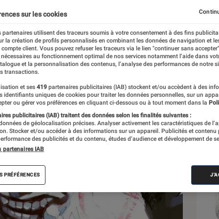
Continu
rences sur les cookies
 partenaires utilisent des traceurs soumis à votre consentement à des fins publicita
r la création de profils personnalisés en combinant les données de navigation et l
e compte client. Vous pouvez refuser les traceurs via le lien "continuer sans accepter"
 nécessaires au fonctionnement optimal de nos services notamment l’aide dans vot
Sél
atalogue et la personnalisation des contenus, l’analyse des performances de notre si
s transactions.
isation et ses
419
partenaires publicitaires (IAB) stockent et/ou accèdent à des inf
es identifiants uniques de cookies pour traiter les données personnelles, sur un appa
pter ou gérer vos préférences en cliquant ci-dessous ou à tout moment dans la
Poli
res publicitaires (IAB) traitent des données selon les finalités suivantes :
 données de géolocalisation précises. Analyser activement les caractéristiques de l’
tion. Stocker et/ou accéder à des informations sur un appareil. Publicités et contenu
erformance des publicités et du contenu, études d’audience et développement de se
s partenaires IAB
S PRÉFÉRENCES
J'