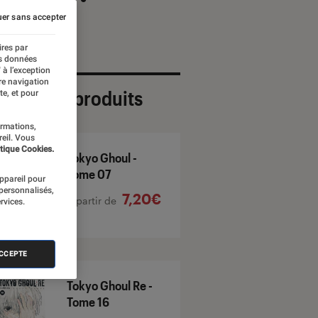
er sans accepter
ires par
es données
 à l’exception
re navigation
ection de produits
te, et pour
ormations,
reil. Vous
tique Cookies.
Tokyo Ghoul -
Tome 07
appareil pour
 personnalisés,
7,20€
À partir de
rvices.
ACCEPTE
Tokyo Ghoul Re -
Tome 16