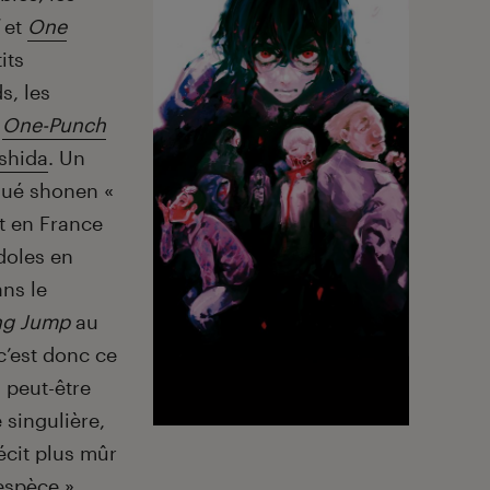
et
One
its
s, les
,
One-Punch
Ishida
. Un
gué shonen «
at en France
doles en
ans le
ng Jump
au
 c’est donc ce
 peut-être
e singulière,
écit plus mûr
espèce ».