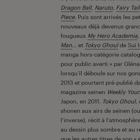
Dragon Ball
,
Naruto
,
Fairy Tail
Piece
. Puis sont arrivés les pet
nouveaux déjà devenus grand
fougueux
My Hero Academia
Man
… et
Tokyo Ghoul
de
Sui 
manga hors-catégorie catalo
pour public averti » par Glén
lorsqu’il déboule sur nos gon
2013 et pourtant pré-publié d
magazine seinen
Weekly You
Japon, en 2011.
Tokyo Ghoul
,
shonen aux airs de seinen (ou
l’inverse), récit à l’atmosphèr
au dessin plus sombre et au r
que les autres titres de son « 