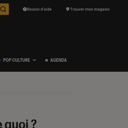
Besoin d’aide
Trouver mon magasin
Des suggestions de produits vont vous être proposées pendant vo
POP CULTURE
AGENDA
 quoi ?