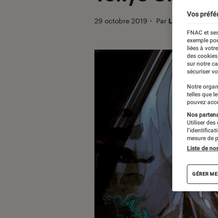
Vos préfé
29 octobre 2019
・
Par
Lucas
FNAC et ses
exemple pou
liées à votr
des cookies
sur notre c
sécuriser vo
Notre organ
telles que l
pouvez acce
Nos partenai
Utiliser des
l’identifica
mesure de p
Liste de no
GÉRER ME