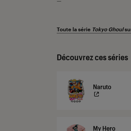
—
Toute la série
Tokyo Ghoul
su
Découvrez ces séries
Naruto
My Hero