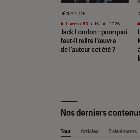
DÉCRYPTAGE
C
s / BD
•
17 juil. 2026
Livres / BD
•
16 juil. 2026
ide de la bande
Jack London : pourquoi
née : les
faut-il relire l’œuvre
ures BD à lire
de l’auteur cet été ?
sa vie
l
Nos derniers contenu
Tout
Articles
Événéments