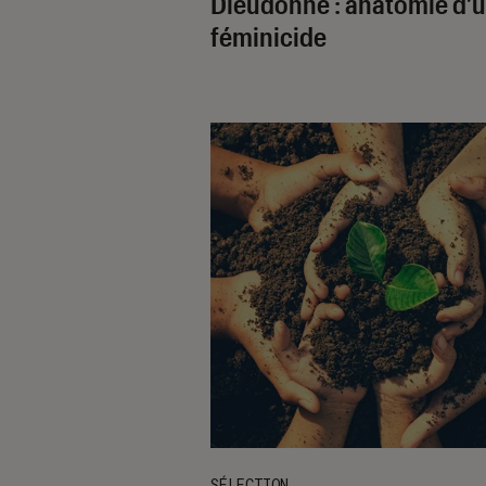
Dieudonné : anatomie d’
féminicide
SÉLECTION