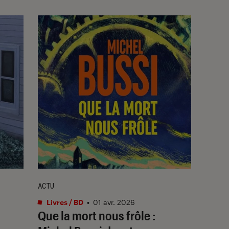
ACTU
Livres / BD
•
01 avr. 2026
Que la mort nous frôle
: