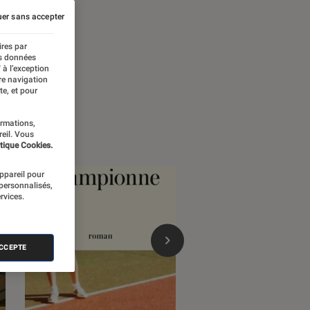
er sans accepter
ires par
es données
 à l’exception
re navigation
te, et pour
ormations,
reil. Vous
tique Cookies.
appareil pour
 personnalisés,
rvices.
ACCEPTE