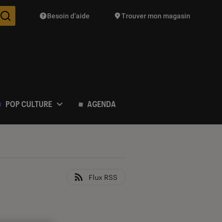
Besoin d’aide
Trouver mon magasin
Des suggestions de produits vont vous être proposées pendant vo
POP CULTURE
AGENDA
Flux RSS