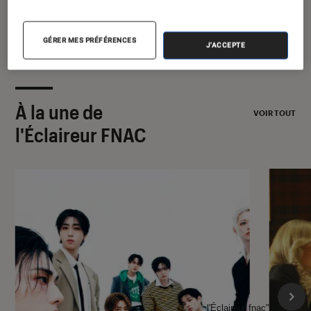
GÉRER MES PRÉFÉRENCES
J'ACCEPTE
À la une de
VOIR TOUT
l'Éclaireur FNAC
l'Éclaireur fnac">