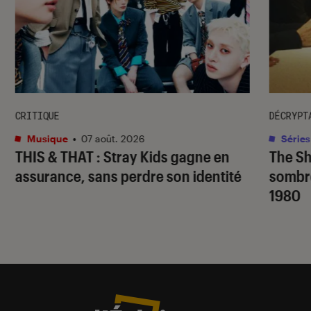
CRITIQUE
DÉCRYPT
Musique
•
07 août. 2026
Séries
THIS & THAT
: Stray Kids gagne en
The S
assurance, sans perdre son identité
sombr
1980