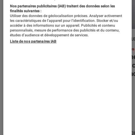
Nos partenaires publicitaires (IAB) traitent des données selon les
finalités suivantes :
Utiliser des données de géolocalisation précises. Analyser activement
les caractéristiques de l’appareil pour l’identification. Stocker et/ou
accéder à des informations sur un appareil. Publicités et contenu
personnalisés, mesure de performance des publicités et du contenu,
études d’audience et développement de services.
DÉCRYPTAGE
CRITIQU
Liste de nos partenaires IAB
Livres / BD
•
16 juil. 2026
Livres
Jack London : pourquoi faut-il relire
Le dîn
l’œuvre de l’auteur cet été ?
elle à
interac
Nos derniers contenus
Tout
Articles
Événéments
Sélections et g