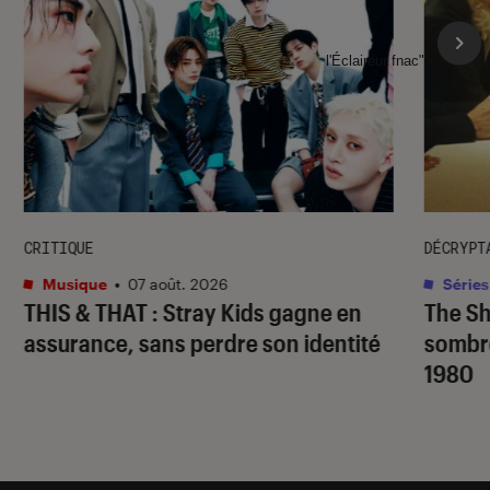
l'Éclaireur fnac">
CRITIQUE
DÉCRYPT
Musique
•
07 août. 2026
Séries
THIS & THAT
: Stray Kids gagne en
The S
assurance, sans perdre son identité
sombr
1980