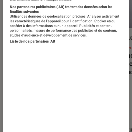
Nos partenaires publicitaires (IAB) traitent des données selon les
finalités suivantes :
Utiliser des données de géolocalisation précises. Analyser activement
les caractéristiques de l’appareil pour l’identification. Stocker et/ou
accéder à des informations sur un appareil. Publicités et contenu
personnalisés, mesure de performance des publicités et du contenu,
études d’audience et développement de services.
DÉCRYPTAGE
CRITIQU
Liste de nos partenaires IAB
Livres / BD
•
16 juil. 2026
Livres
Jack London : pourquoi faut-il relire
Le dîn
l’œuvre de l’auteur cet été ?
elle à
interac
Nos derniers contenus
Tout
Articles
Événéments
Sélections et g