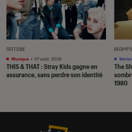
CRITIQUE
DÉCRYPT
Musique
•
07 août. 2026
Séries
THIS & THAT
: Stray Kids gagne en
The S
assurance, sans perdre son identité
sombr
1980