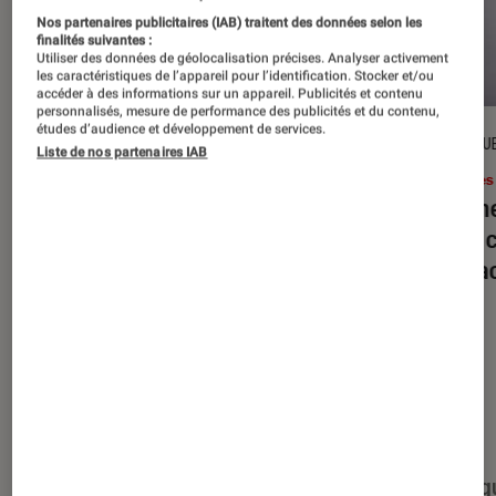
Nos partenaires publicitaires (IAB) traitent des données selon les
finalités suivantes :
Utiliser des données de géolocalisation précises. Analyser activement
les caractéristiques de l’appareil pour l’identification. Stocker et/ou
accéder à des informations sur un appareil. Publicités et contenu
personnalisés, mesure de performance des publicités et du contenu,
études d’audience et développement de services.
DÉCRYPTAGE
CRITIQU
Liste de nos partenaires IAB
Livres / BD
•
16 juil. 2026
Livres
Jack London : pourquoi faut-il relire
Le dîn
l’œuvre de l’auteur cet été ?
elle à
interac
Nos derniers contenus
Tout
Articles
Événéments
Sélections et g