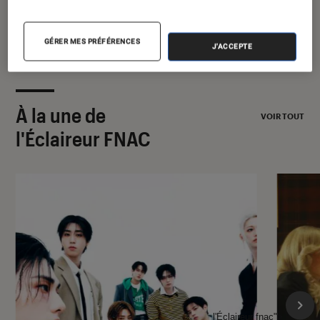
GÉRER MES PRÉFÉRENCES
J'ACCEPTE
À la une de
VOIR TOUT
l'Éclaireur FNAC
l'Éclaireur fnac">