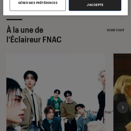
GÉRER MES PRÉFÉRENCES
J'ACCEPTE
À la une de
VOIR TOUT
l'Éclaireur FNAC
l'Éclaireur fnac">