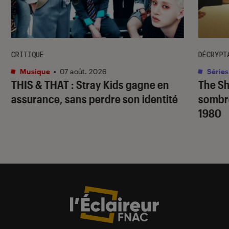
CRITIQUE
DÉCRYPT
Musique
•
07 août. 2026
Séries
THIS & THAT
: Stray Kids gagne en
The S
assurance, sans perdre son identité
sombr
1980