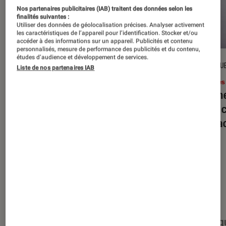
Nos partenaires publicitaires (IAB) traitent des données selon les
finalités suivantes :
Utiliser des données de géolocalisation précises. Analyser activement
les caractéristiques de l’appareil pour l’identification. Stocker et/ou
accéder à des informations sur un appareil. Publicités et contenu
personnalisés, mesure de performance des publicités et du contenu,
études d’audience et développement de services.
DÉCRYPTAGE
CRITIQU
Liste de nos partenaires IAB
Livres / BD
•
16 juil. 2026
Livres
Jack London : pourquoi faut-il relire
Le dîn
l’œuvre de l’auteur cet été ?
elle à
interac
Nos derniers contenus
Tout
Articles
Événéments
Sélections et g