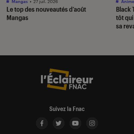
Mangas
•
27 juil. 2026
Anime
Le top des nouveautés d’août
Black 
Mangas
tôt qu
sa re
Suivez la Fnac