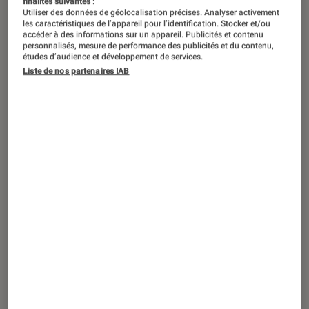
SHÔNEN – S’agissant de mangas, il
finalités suivantes :
Utiliser des données de géolocalisation précises. Analyser activement
existe des mythes qui refusent de
les caractéristiques de l’appareil pour l’identification. Stocker et/ou
accéder à des informations sur un appareil. Publicités et contenu
mourir et touchent plusieurs
personnalisés, mesure de performance des publicités et du contenu,
études d’audience et développement de services.
générations à l’instar d’Astro Boy ou
Liste de nos partenaires IAB
San Goku dans Dragon Ball. C’est aussi
le cas de la série GTO, et de son héros
Eikichi Onizuka, un professeur
dragueur, blagueur et bagarreur. A
bientôt vingt ans, ce personnage créé
par Tôru Fujisawa se lance un nouveau
défi dans GTO Paradise Lost : dompter
une classe peuplée de vedettes du
showbiz.
Les mini stars