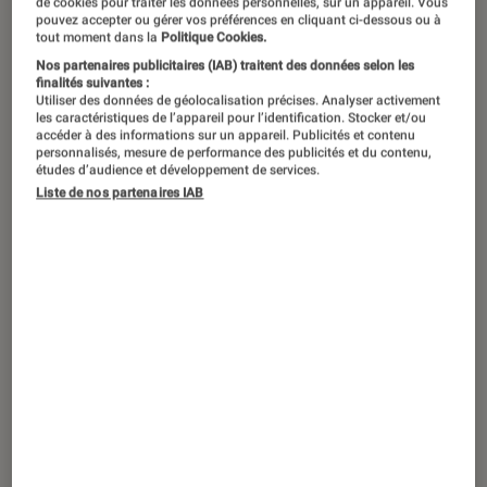
de cookies pour traiter les données personnelles, sur un appareil. Vous
pouvez accepter ou gérer vos préférences en cliquant ci-dessous ou à
tout moment dans la
Politique Cookies.
Après
Glee
et les fresques d’
American
Nos partenaires publicitaires (IAB) traitent des données selon les
Crime Story
, Ryan Murphy s’attaque à
finalités suivantes :
Utiliser des données de géolocalisation précises. Analyser activement
une autre histoire mythique de
les caractéristiques de l’appareil pour l’identification. Stocker et/ou
accéder à des informations sur un appareil. Publicités et contenu
l’Amérique : le duo John F. Kennedy Jr.
personnalisés, mesure de performance des publicités et du contenu,
études d’audience et développement de services.
et Carolyn Bessette.
Liste de nos partenaires IAB
Introduction
Dans la première scène de
Love Story
, tout est
déjà écrit.
John F. Kennedy Jr.
(Paul Anthony
Kelly) et Carolyn Bessette (Sarah Pidgeon) se
déchirent sur un tarmac ensoleillé, avant
d’embarquer pour le vol privé qui s’écrasera au
large de Martha’s Vineyard. L’histoire à peine
commencée, on en connaît déjà la fin : le