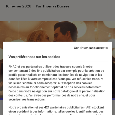
16 février 2026
・
Par
Thomas Ducres
Continuer sans accepter
Vos préférences sur les cookies
FNAC et ses partenaires utilisent des traceurs soumis à votre
consentement à des fins publicitaires par exemple pour la création de
profils personnalisés en combinant les données de navigation et les
données liées à votre compte client. Vous pouvez refuser les traceurs
via le lien "continuer sans accepter" à l’exception des cookies
nécessaires au fonctionnement optimal de nos services notamment
l’aide dans votre navigation sur notre catalogue et la personnalisation
des contenus, l’analyse des performances de notre site, et pour
sécuriser vos transactions.
“Love Story”, le 13 février 2026 sur Disney+.
©Disney+
Notre organisation et ses
421
partenaires publicitaires (IAB) stockent
et/ou accèdent à des informations, telles que les identifiants uniques