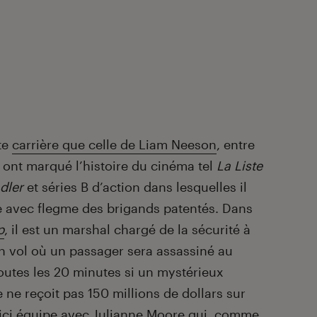
te
carrière que celle de Liam Neeson
, entre
i ont marqué l’histoire du cinéma tel
La Liste
dler
et séries B d’action dans lesquelles il
 avec flegme des brigands patentés. Dans
p
, il est un marshal chargé de la sécurité à
n vol où un passager sera assassiné au
outes les 20 minutes si un mystérieux
e ne reçoit pas 150 millions de dollars sur
 ici équipe avec
Julianne Moore
qui, comme