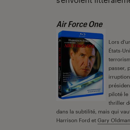
Air Force One
Lors d’un
États-Uni
terroris
passer, p
irruptio
présiden
piloté l
thriller
dans la subtilité, mais qui v
Harrison Ford et
Gary Oldma