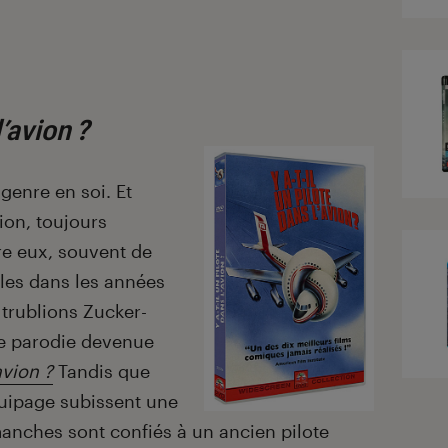
l’avion ?
genre en soi. Et
ion, toujours
re eux, souvent de
alles dans les années
e trublions Zucker-
e parodie devenue
avion ?
Tandis que
uipage subissent une
manches sont confiés à un ancien pilote