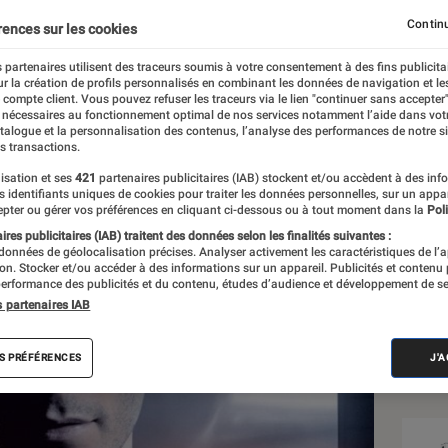
t de prendre l’avion
Continu
rences sur les cookies
 partenaires utilisent des traceurs soumis à votre consentement à des fins publicita
r la création de profils personnalisés en combinant les données de navigation et l
e compte client. Vous pouvez refuser les traceurs via le lien "continuer sans accepter"
 nécessaires au fonctionnement optimal de nos services notamment l’aide dans vot
atalogue et la personnalisation des contenus, l’analyse des performances de notre si
s transactions.
isation et ses
421
partenaires publicitaires (IAB) stockent et/ou accèdent à des inf
Sél
es identifiants uniques de cookies pour traiter les données personnelles, sur un appa
pter ou gérer vos préférences en cliquant ci-dessous ou à tout moment dans la
Poli
res publicitaires (IAB) traitent des données selon les finalités suivantes :
 données de géolocalisation précises. Analyser activement les caractéristiques de l’
tion. Stocker et/ou accéder à des informations sur un appareil. Publicités et contenu
erformance des publicités et du contenu, études d’audience et développement de se
s partenaires IAB
S PRÉFÉRENCES
J'