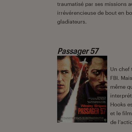
traumatisé par ses missions a
irrévérencieuse de bout en b
gladiateurs.
Passager 57
Un chef 
FBI. Mai
même qu’
interpré
Hooks es
et le fil
de l’act