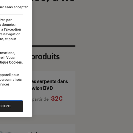
er sans accepter
ires par
es données
 à l’exception
re navigation
te, et pour
ormations,
ection de produits
reil. Vous
tique Cookies.
appareil pour
 personnalisés,
Des serpents dans
rvices.
l'avion DVD
32€
À partir de
ACCEPTE