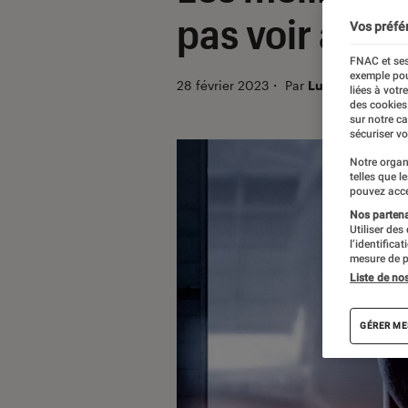
pas voir avan
Vos préfé
FNAC et ses
exemple pou
28 février 2023
・
Par
Lucie
liées à votr
des cookies
sur notre c
sécuriser vo
Notre organ
telles que l
pouvez acce
Nos partenai
Utiliser des
l’identifica
mesure de p
Liste de no
GÉRER ME