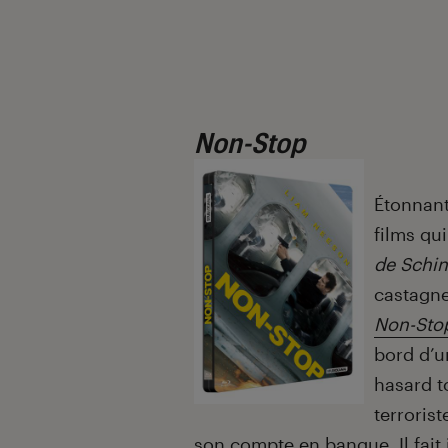
Non-Stop
Étonnan
films qu
de Schin
castagne
Non-Sto
bord d’u
hasard t
terrorist
son compte en banque. Il fait