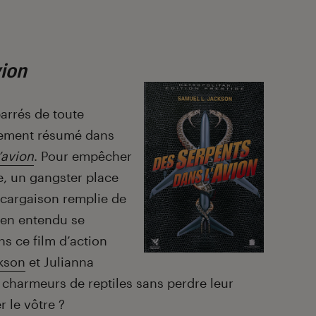
vion
barrés de toute
itement résumé dans
’avion
. Pour empêcher
e, un gangster place
 cargaison remplie de
ien entendu se
s ce film d’action
kson
et Julianna
s charmeurs de reptiles sans perdre leur
 le vôtre ?