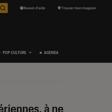
Besoin d’aide
Trouver mon magasin
Des suggestions de produits vont vous être proposées pendant vo
POP CULTURE
AGENDA
ériennes, à ne