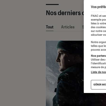
Vos préfé
Nos derniers contenu
FNAC et ses
exemple pou
liées à votr
Tout
Articles
Sélections et
des cookies
sur notre c
sécuriser vo
Notre organ
telles que l
pouvez acce
Nos partenai
Utiliser des
l’identifica
mesure de p
Liste de no
GÉRER ME