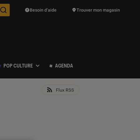
Besoin d’aide
Trouver mon magasin
Des suggestions de produits vont vous être proposées pendant vo
POP CULTURE
AGENDA
Flux RSS