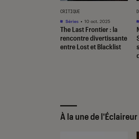
CRITIQUE
D
été numérique
•
Séries
•
10 oct. 2025
The Last Frontier
: la
 2024
e compagnie
rencontre divertissante
nne signe l’arrêt
entre
Lost
et
Blacklist
rt de la carte
barquement
r
À la une de
l'Éclaireu