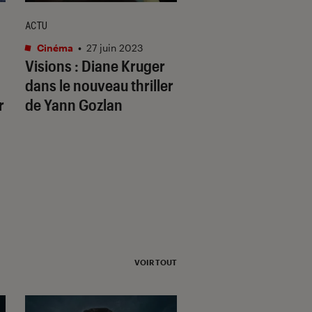
ACTU
ACTU
Cinéma
•
27 juin 2023
Séries
•
09 avr. 2023
Visions
: Diane Kruger
Manifest
: on sait
dans le nouveau thriller
(enfin) quand sorti
r
de Yann Gozlan
grand final de la s
Netflix
VOIR TOUT