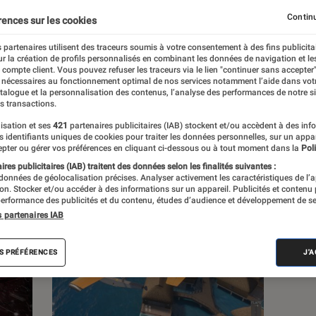
Continu
rences sur les cookies
s
 partenaires utilisent des traceurs soumis à votre consentement à des fins publicita
r la création de profils personnalisés en combinant les données de navigation et l
e compte client. Vous pouvez refuser les traceurs via le lien "continuer sans accepter"
 guides
 nécessaires au fonctionnement optimal de nos services notamment l’aide dans vot
atalogue et la personnalisation des contenus, l’analyse des performances de notre si
s transactions.
isation et ses
421
partenaires publicitaires (IAB) stockent et/ou accèdent à des inf
es identifiants uniques de cookies pour traiter les données personnelles, sur un appa
pter ou gérer vos préférences en cliquant ci-dessous ou à tout moment dans la
Poli
res publicitaires (IAB) traitent des données selon les finalités suivantes :
 données de géolocalisation précises. Analyser activement les caractéristiques de l’
tion. Stocker et/ou accéder à des informations sur un appareil. Publicités et contenu
erformance des publicités et du contenu, études d’audience et développement de se
s partenaires IAB
S PRÉFÉRENCES
J'