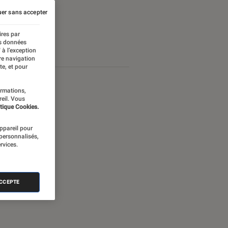
er sans accepter
ires par
es données
 à l’exception
re navigation
te, et pour
ormations,
reil. Vous
tique Cookies.
appareil pour
 personnalisés,
rvices.
ACCEPTE